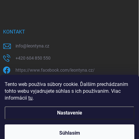
KONTAKT
info
@
leontyna.cz
+420 604 850 550
https://www.facebook.com/leontyna.cz/
leontyna.cz
Tento web používa súbory cookie. Ďalším prechádzaním
tohto webu vyjadrujete súhlas s ich používaním. Viac
@leontyna.cz
informácií
tu
.
Nastavenie
Copyright 2026
Leontyna.sk
. Všetky práva vyhradené.
Súhlasím