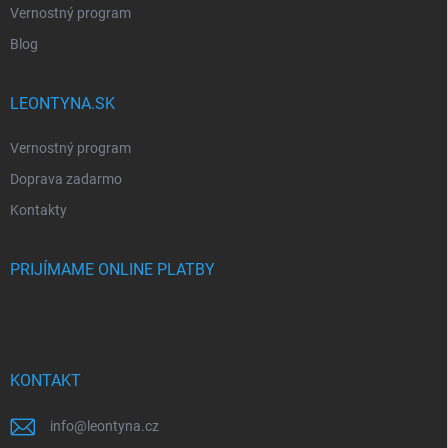
Vernostný program
Blog
LEONTYNA.SK
Vernostný program
Doprava zadarmo
Kontakty
PRIJÍMAME ONLINE PLATBY
KONTAKT
info
@
leontyna.cz