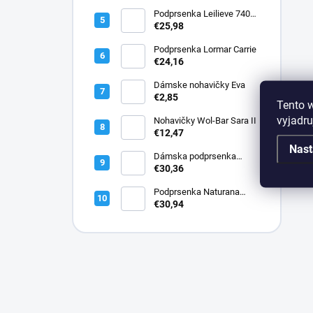
Podprsenka Leilieve 7400
super push-up
€25,98
Podprsenka Lormar Carrie
€24,16
Dámske nohavičky Eva
€2,85
Tento 
vyjadru
Nohavičky Wol-Bar Sara II
€12,47
Nast
Dámska podprsenka
Lormar PLUNGE SATEN
€30,36
1900
Podprsenka Naturana
5144 bavlnená
€30,94