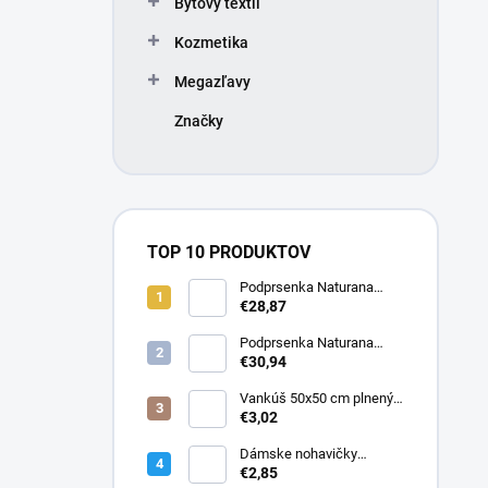
Bytový textil
e
l
Kozmetika
Megazľavy
Značky
TOP 10 PRODUKTOV
Podprsenka Naturana
5063 zmenšovacia
€28,87
Podprsenka Naturana
5363 zmenšovacia
€30,94
Vankúš 50x50 cm plnený
silikonizovaným dutým
€3,02
vláknom
Dámske nohavičky
Elizabeth
€2,85