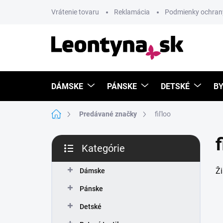
Prejsť
Vrátenie tovaru
Reklamácia
Podmienky ochran
na
obsah
DÁMSKE
PÁNSKE
DETSKÉ
BY
Domov
Predávané značky
fil'loo
B
f
Kategórie
o
Preskočiť
č
kategórie
Ž
n
Dámske
ý
Pánske
p
a
Detské
n