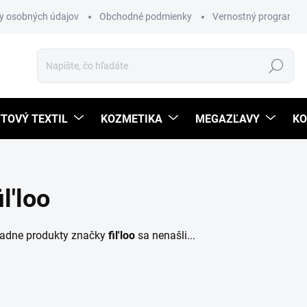
y osobných údajov
Obchodné podmienky
Vernostný program
Hľadať
TOVÝ TEXTIL
KOZMETIKA
MEGAZĽAVY
KO
il'loo
iadne produkty značky
fil'loo
sa nenašli...