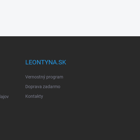
LEONTYNA.SK
Vernostný program
Doprava zadarmo
Kontakty
ajov