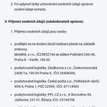
Po uplynutí doby uchovávání osobních údajů správce
osobní údaje vymaže.
V. Příjemci osobních údajů (subdodavatelé správce)
Příjemci osobních údajů jsou osoby:
podílející se na dodání zboží realizaci plateb na základě
smlouvy,
Mobilhit, s.r.o., IČ25852744 se sídlem Pobřežní 249/46,
Praha 8 – Karlín, 186 00
poskytovatel logistiky: Zásilkovna s.r.o., Českomoravská
2408/1a, 190 00 Praha 9, IČO 28408306,
poskytovatel logistiky: Česká pošta
s.p., Politických vězňů
909/4, Praha 1, PSČ 22599, IČO: 47114983
poskytovatel logistiky: PPL CZ s.r.o., K Borovému 99,
Jažlovice, 251 01, Říčany, IČO: 25194798