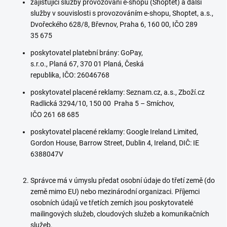
zajišťující služby provozování e-shopu (Shoptet) a další
služby v souvislosti s provozováním e-shopu, Shoptet, a.s.,
Dvořeckého 628/8, Břevnov, Praha 6, 160 00, IČO 289
35 675
poskytovatel platební brány: GoPay,
s.r.o.,
Planá 67,
370 01 Planá,
Česká
republika,
IČO: 26046768
poskytovatel placené reklamy: Seznam.cz, a.s., Zboží.cz
Radlická 3294/10, 150 00 Praha 5 – Smíchov,
IČO 261 68 685
poskytovatel placené reklamy: Google Ireland Limited,
Gordon House, Barrow Street, Dublin 4, Ireland, DIČ: IE
6388047V
Správce má v úmyslu předat osobní údaje do třetí země (do
země mimo EU) nebo mezinárodní organizaci. Příjemci
osobních údajů ve třetích zemích jsou poskytovatelé
mailingových služeb, cloudových služeb a komunikačních
služeb.