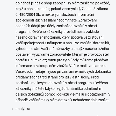
do něhož je náš e-shop zapojen. Ty Vám zasíláme pokaždé,
když u nás nakoupíte, pokud ve smyslu § 7 odst. 3 zákona
č. 480/2004 Sb. o některých službách informační
společnosti jejich zasílání neodmítnete. Zpracování
osobních údajů pro účely zaslání dotazníků v rámci
programu Ověřeno zákazníky provádíme na základě
našeho oprávněného zájmu, který spočívá ve zjišťování
Vaší spokojenosti s nákupem u nás. Pro zasílání dotazníků,
vyhodnocování Vaší zpětné vazby a analýz našeho tržního
postavení využíváme zpracovatele, kterým je provozovatel
portálu Heureka.cz; tomu pro tyto účely můžeme předávat
informace o zakoupeném zboží a Vaši e-mailovou adresu.
Vaše osobní údaje nejsou při zasílání e-mailových dotazníků
předány žádné třetí straně pro její vlastní účely. Proti
zasílání e-mailových dotazníků v rámci programu Ověřeno
zákazníky můžete kdykoli vyjádřit námitku odmítnutím
dalších dotazníků pomocí odkazu v e-mailu s dotazníkem. V
případě Vaší námitky Vám dotazník nebudeme dále zasílat.
analytika