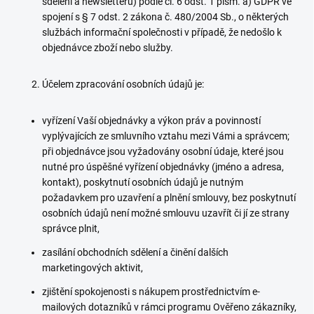
sdělení a newsletterů) podle čl. 6 odst. 1 písm. a) GDPR ve
spojení s § 7 odst. 2 zákona č. 480/2004 Sb., o některých
službách informační společnosti v případě, že nedošlo k
objednávce zboží nebo služby.
Účelem zpracování osobních údajů je:
vyřízení Vaší objednávky a výkon práv a povinností
vyplývajících ze smluvního vztahu mezi Vámi a správcem;
při objednávce jsou vyžadovány osobní údaje, které jsou
nutné pro úspěšné vyřízení objednávky (jméno a adresa,
kontakt), poskytnutí osobních údajů je nutným
požadavkem pro uzavření a plnění smlouvy, bez poskytnutí
osobních údajů není možné smlouvu uzavřít či jí ze strany
správce plnit,
zasílání obchodních sdělení a činění dalších
marketingových aktivit,
zjištění spokojenosti s nákupem prostřednictvím e-
mailových dotazníků v rámci programu Ověřeno zákazníky,