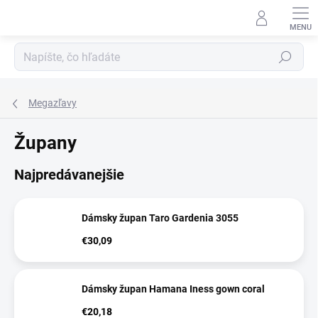
Prejsť
na
obsah
Hľadať
Megazľavy
Župany
Najpredávanejšie
Dámsky župan Taro Gardenia 3055
€30,09
Dámsky župan Hamana Iness gown coral
€20,18