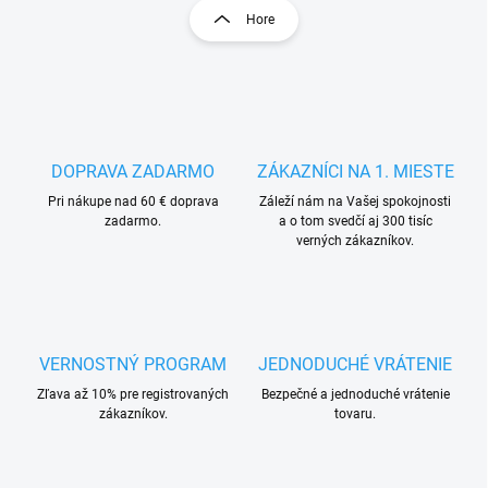
l
r
Hore
á
á
d
n
a
k
c
o
i
e
v
p
a
r
DOPRAVA ZADARMO
ZÁKAZNÍCI NA 1. MIESTE
n
v
i
Pri nákupe nad 60 € doprava
Záleží nám na Vašej spokojnosti
k
zadarmo.
a o tom svedčí aj 300 tisíc
e
y
verných zákazníkov.
v
ý
p
i
s
u
VERNOSTNÝ PROGRAM
JEDNODUCHÉ VRÁTENIE
Zľava až 10% pre registrovaných
Bezpečné a jednoduché vrátenie
zákazníkov.
tovaru.