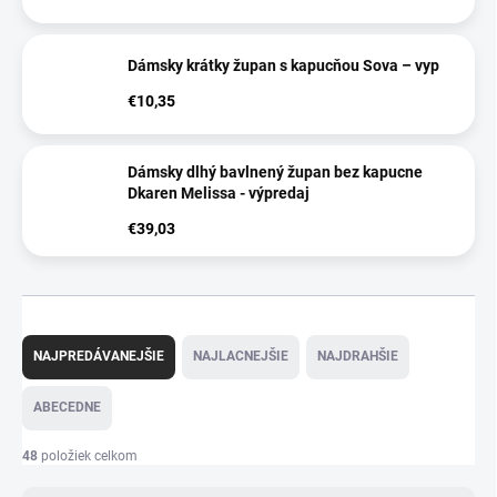
Dámsky krátky župan s kapucňou Sova – vyp
€10,35
Dámsky dlhý bavlnený župan bez kapucne
Dkaren Melissa - výpredaj
€39,03
R
a
NAJPREDÁVANEJŠIE
NAJLACNEJŠIE
NAJDRAHŠIE
d
e
ABECEDNE
n
i
48
položiek celkom
e