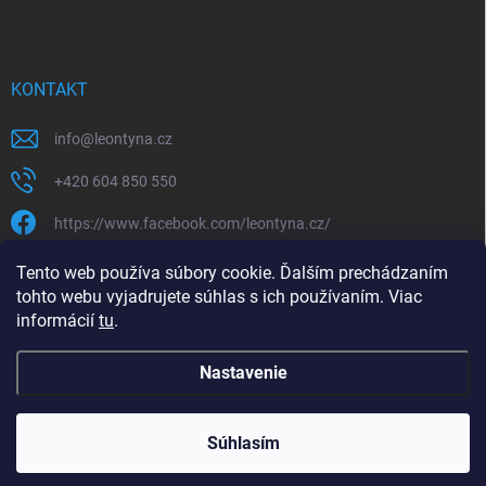
KONTAKT
info
@
leontyna.cz
+420 604 850 550
https://www.facebook.com/leontyna.cz/
leontyna.cz
Tento web používa súbory cookie. Ďalším prechádzaním
tohto webu vyjadrujete súhlas s ich používaním. Viac
@leontyna.cz
informácií
tu
.
Nastavenie
Copyright 2026
Leontyna.sk
. Všetky práva vyhradené.
Súhlasím
Vytvoril Shoptet