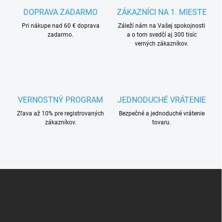
DOPRAVA ZADARMO
ZÁKAZNÍCI NA 1. MIESTE
Pri nákupe nad 60 € doprava
Záleží nám na Vašej spokojnosti
zadarmo.
a o tom svedčí aj 300 tisíc
verných zákazníkov.
VERNOSTNÝ PROGRAM
JEDNODUCHÉ VRÁTENIE
Zľava až 10% pre registrovaných
Bezpečné a jednoduché vrátenie
zákazníkov.
tovaru.
Z
á
p
ä
t