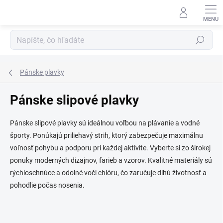
Prejsť
na
obsah
Hľadať
Pánske plavky
Pánske slipové plavky
Pánske slipové plavky sú ideálnou voľbou na plávanie a vodné
športy. Ponúkajú priliehavý strih, ktorý zabezpečuje maximálnu
voľnosť pohybu a podporu pri každej aktivite. Vyberte si zo širokej
ponuky moderných dizajnov, farieb a vzorov. Kvalitné materiály sú
rýchloschnúce a odolné voči chlóru, čo zaručuje dlhú životnosť a
pohodlie počas nosenia.