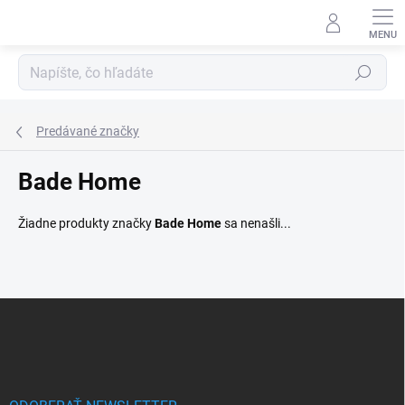
Prejsť
na
obsah
Hľadať
Predávané značky
Bade Home
Žiadne produkty značky
Bade Home
sa nenašli...
Z
á
p
ä
t