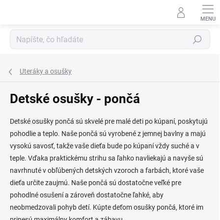
Prejsť
na
obsah
Hľadať
Uteráky a osušky
Detské osušky - pončá
Detské osušky pončá sú skvelé pre malé deti po kúpaní, poskytujú
pohodlie a teplo. Naše pončá sú vyrobené z jemnej bavlny a majú
vysokú savosť, takže vaše dieťa bude po kúpaní vždy suché a v
teple. Vďaka praktickému strihu sa ľahko navliekajú a navyše sú
navrhnuté v obľúbených detských vzoroch a farbách, ktoré vaše
dieťa určite zaujmú. Naše pončá sú dostatočne veľké pre
pohodlné osušení a zároveň dostatočne ľahké, aby
neobmedzovali pohyb detí. Kúpte deťom osušky pončá, ktoré im
prinesú maximálny komfort a zábavu.