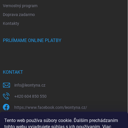
Vernostný program
Doprava zadarmo
Kontakty
PRIJÍMAME ONLINE PLATBY
KONTAKT
info
@
leontyna.cz
+420 604 850 550
https://www.facebook.com/leontyna.cz/
leontyna.cz
Tento web používa súbory cookie. Ďalším prechádzaním
tohto webu vyjadrujete súhlas s ich používaním. Viac