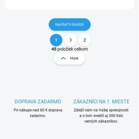
Načítať 9 ďalších
1
2
O
S
v
t
45
položiek celkom
l
r
Hore
á
á
d
n
a
k
c
o
i
e
v
p
a
r
DOPRAVA ZADARMO
ZÁKAZNÍCI NA 1. MIESTE
n
v
i
Pri nákupe nad 60 € doprava
Záleží nám na Vašej spokojnosti
k
zadarmo.
a o tom svedčí aj 300 tisíc
e
y
verných zákazníkov.
v
ý
p