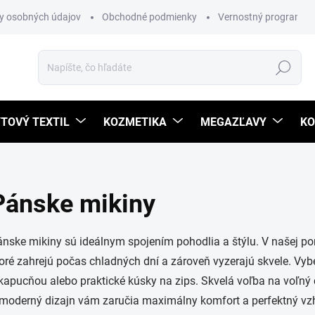
y osobných údajov
Obchodné podmienky
Vernostný program
Hľadať
TOVÝ TEXTIL
KOZMETIKA
MEGAZĽAVY
KO
Pánske mikiny
nske mikiny sú ideálnym spojením pohodlia a štýlu. V našej po
oré zahrejú počas chladných dní a zároveň vyzerajú skvele. Vybe
kapucňou alebo praktické kúsky na zips. Skvelá voľba na voľný 
moderný dizajn vám zaručia maximálny komfort a perfektný vz