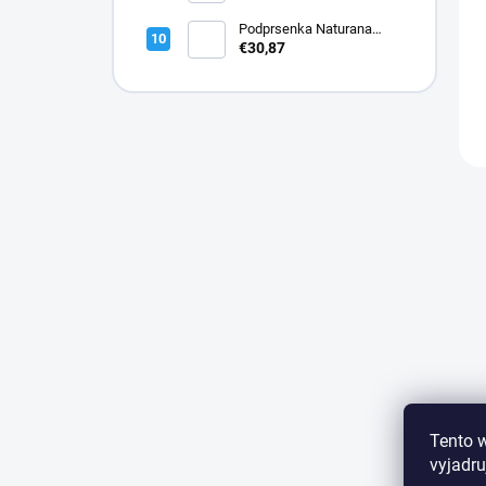
Podprsenka Naturana
5144 bavlnená
€30,87
Tento 
vyjadru