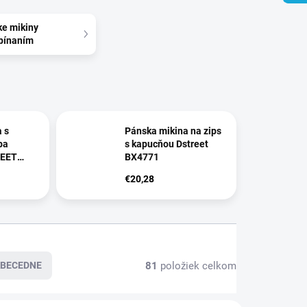
e mikiny
pínaním
 s
Pánska mikina na zips
ba
s kapucňou Dstreet
REET
BX4771
€20,28
81
položiek celkom
BECEDNE