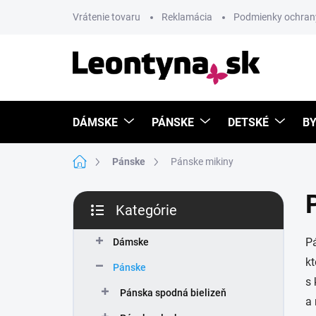
Prejsť
Vrátenie tovaru
Reklamácia
Podmienky ochran
na
obsah
DÁMSKE
PÁNSKE
DETSKÉ
BY
Domov
Pánske
Pánske mikiny
B
Kategórie
o
Preskočiť
č
kategórie
Pá
n
Dámske
ý
kt
Pánske
p
s 
a
Pánska spodná bielizeň
a 
n