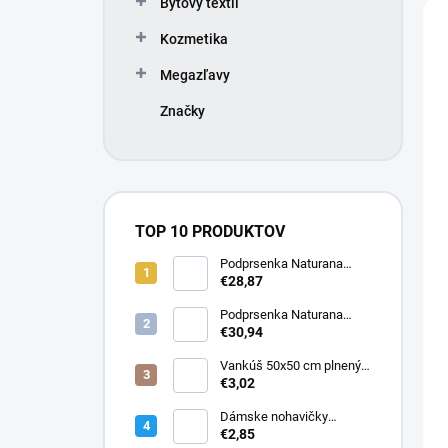
n
V
Bytový textil
e
i
ý
l
Kozmetika
e
p
p
i
Megazľavy
r
s
o
p
Značky
d
r
u
o
k
d
t
u
o
k
TOP 10 PRODUKTOV
v
t
Podprsenka Naturana
o
5063 zmenšovacia
€28,87
v
Podprsenka Naturana
5363 zmenšovacia
€30,94
Vankúš 50x50 cm plnený
silikonizovaným dutým
€3,02
vláknom
Dámske nohavičky
Elizabeth
€2,85