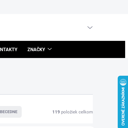
Blog
PRÁZDNY KOŠÍK
NÁKUPNÝ
KOŠÍK
NTAKTY
ZNAČKY
119
položiek celkom
BECEDNE