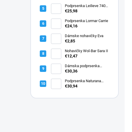
Podprsenka Leilieve 7400
super push-up
€25,98
Podprsenka Lormar Carrie
€24,16
Dámske nohavičky Eva
€2,85
Nohavičky Wol-Bar Sara II
€12,47
Dámska podprsenka
Lormar PLUNGE SATEN
€30,36
1900
Podprsenka Naturana
5144 bavlnená
€30,94