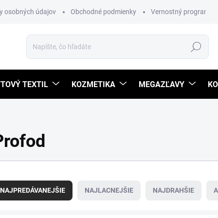
y osobných údajov
Obchodné podmienky
Vernostný program
Hľadať
TOVÝ TEXTIL
KOZMETIKA
MEGAZĽAVY
KO
Profod
NAJPREDÁVANEJŠIE
NAJLACNEJŠIE
NAJDRAHŠIE
A