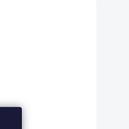
a
Froté župan hotel 2S
m
Froté biely veľkosť XXL
€25,82