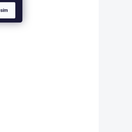
asím
Froté žinka Classic
15x24 cm azúrovo
modrá
€0,83