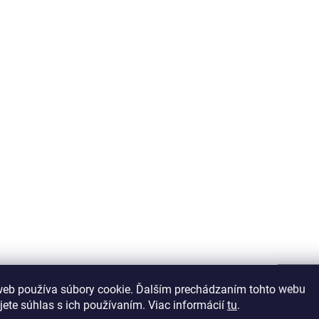
Uterák HOTEL 2S biely
Kúpeľňová predložk
70x140 cm
C450 biela 50x70 c
€7,23
€4,34
web používa súbory cookie. Ďalším prechádzaním tohto webu
jete súhlas s ich používaním. Viac informácií
tu
.