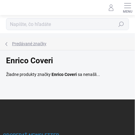
Prejsť
na
obsah
Hľadať
Predávané značky
Enrico Coveri
Žiadne produkty značky
Enrico Coveri
sa nenašli...
Z
á
p
ä
t