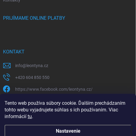
PRIJÍMAME ONLINE PLATBY
KONTAKT
info
@
leontyna.cz
+420 604 850 550
https://www.facebook.com/leontyna.cz/
leontyna.cz
Tento web používa súbory cookie. Ďalším prechádzaním
tohto webu vyjadrujete súhlas s ich používaním. Viac
@leontyna.cz
informácií
tu
.
Nastavenie