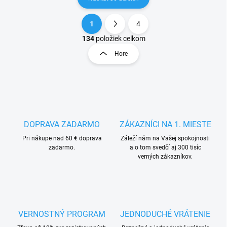
1
4
O
S
v
t
134
položiek celkom
l
r
Hore
á
á
d
n
a
k
c
o
i
e
v
p
a
r
DOPRAVA ZADARMO
ZÁKAZNÍCI NA 1. MIESTE
n
v
i
Pri nákupe nad 60 € doprava
Záleží nám na Vašej spokojnosti
k
zadarmo.
a o tom svedčí aj 300 tisíc
e
y
verných zákazníkov.
v
ý
p
i
s
u
VERNOSTNÝ PROGRAM
JEDNODUCHÉ VRÁTENIE