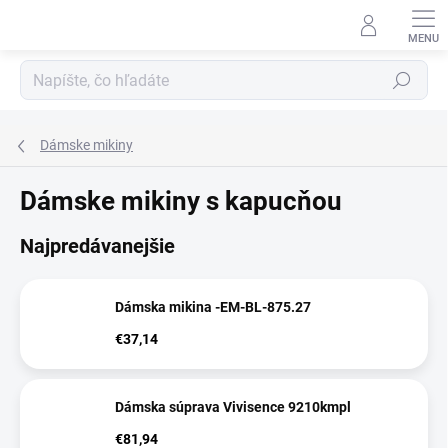
Prejsť
na
obsah
Hľadať
Dámske mikiny
Dámske mikiny s kapucňou
Najpredávanejšie
Dámska mikina -EM-BL-875.27
€37,14
Dámska súprava Vivisence 9210kmpl
€81,94