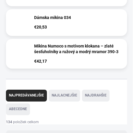
Dámska mikina 034
€20,53
Mikina Numoco s motívom klokana – zlaté
šesťuholníky a ružový a modrý mramor 390-3
€42,17
R
a
NAJPREDÁVANEJŠIE
NAJLACNEJŠIE
NAJDRAHŠIE
d
e
ABECEDNE
n
i
134
položiek celkom
e