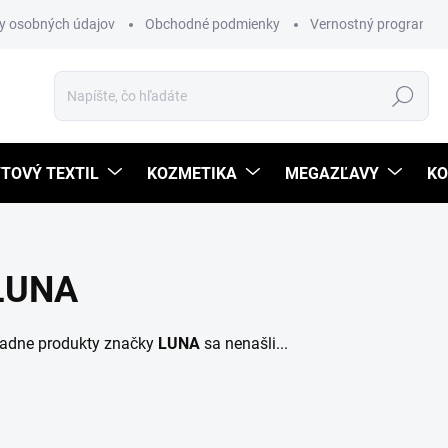
y osobných údajov
Obchodné podmienky
Vernostný program
Hľadať
TOVÝ TEXTIL
KOZMETIKA
MEGAZĽAVY
KO
LUNA
iadne produkty značky
LUNA
sa nenašli...