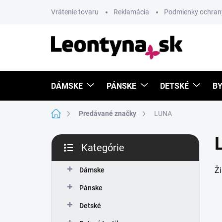
Prejsť
Vrátenie tovaru
Reklamácia
Podmienky ochran
na
obsah
DÁMSKE
PÁNSKE
DETSKÉ
BY
Domov
Predávané značky
LUNA
B
Kategórie
o
Preskočiť
č
kategórie
Ž
n
Dámske
ý
Pánske
p
a
Detské
n