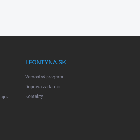
LEONTYNA.SK
Vernostný program
Doprava zadarmo
Kontakty
ajov