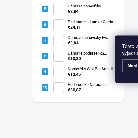
Dámske nohavičky
Elizabeth
€2,84
Podprsenka Lormar Carrie
€24,11
Dámske nohavičky Eva
€2,84
Tento 
vyjadru
Dámska podprsenka
Lormar PLUNGE SATEN
€30,30
1900
Nast
Nohavičky Wol-Bar Sara II
€12,45
Podprsenka Naturana
5144 bavlnená
€30,87