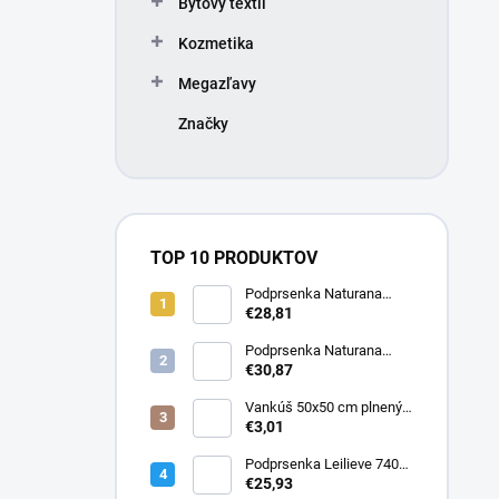
Bytový textil
e
l
Kozmetika
Megazľavy
Značky
TOP 10 PRODUKTOV
Podprsenka Naturana
5063 zmenšovacia
€28,81
Podprsenka Naturana
5363 zmenšovacia
€30,87
Vankúš 50x50 cm plnený
silikonizovaným dutým
€3,01
vláknom
Podprsenka Leilieve 7400
super push-up
€25,93