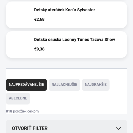
Detský uteráček Kocúr Sylvester
€2,68
Detská osuška Looney Tunes Tazova Show
€9,38
R
a
NAJPREDÁVANEJŠIE
NAJLACNEJŠIE
NAJDRAHŠIE
d
e
ABECEDNE
n
i
818
položiek celkom
e
p
OTVORIŤ FILTER
r