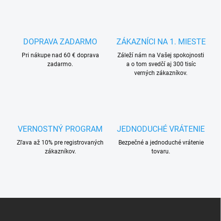
k
c
o
i
e
v
p
a
r
DOPRAVA ZADARMO
ZÁKAZNÍCI NA 1. MIESTE
n
v
i
Pri nákupe nad 60 € doprava
Záleží nám na Vašej spokojnosti
k
zadarmo.
a o tom svedčí aj 300 tisíc
e
y
verných zákazníkov.
v
ý
p
i
s
u
VERNOSTNÝ PROGRAM
JEDNODUCHÉ VRÁTENIE
Zľava až 10% pre registrovaných
Bezpečné a jednoduché vrátenie
zákazníkov.
tovaru.
Z
á