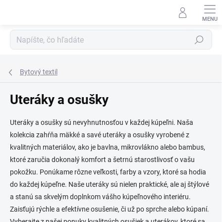
Prejsť
na
obsah
Hľadať
Bytový textil
Uteráky a osušky
Uteráky a osušky sú nevyhnutnosťou v každej kúpeľni. Naša
kolekcia zahŕňa mäkké a savé uteráky a osušky vyrobené z
kvalitných materiálov, ako je bavlna, mikrovlákno alebo bambus,
ktoré zaručia dokonalý komfort a šetrnú starostlivosť o vašu
pokožku. Ponúkame rôzne veľkosti, farby a vzory, ktoré sa hodia
do každej kúpeľne. Naše uteráky sú nielen praktické, ale aj štýlové
a stanú sa skvelým doplnkom vášho kúpeľnového interiéru.
Zaisťujú rýchle a efektívne osušenie, či už po sprche alebo kúpaní.
Vyberajte z našej ponuky kvalitných osušiek a uterákov, ktoré sa