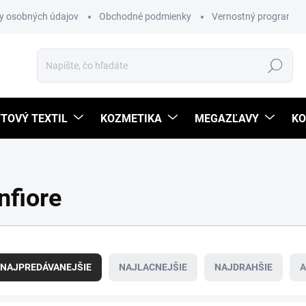
y osobných údajov
Obchodné podmienky
Vernostný program
Hľadať
TOVÝ TEXTIL
KOZMETIKA
MEGAZĽAVY
KO
nfiore
NAJPREDÁVANEJŠIE
NAJLACNEJŠIE
NAJDRAHŠIE
A