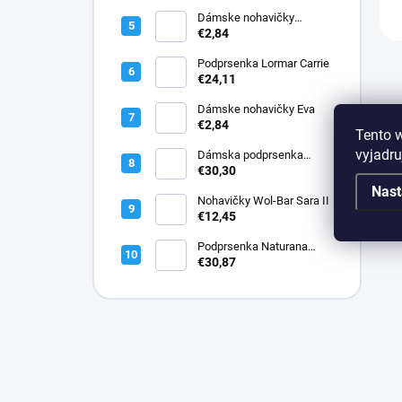
Dámske nohavičky
Elizabeth
€2,84
Podprsenka Lormar Carrie
€24,11
Dámske nohavičky Eva
€2,84
Tento 
vyjadru
Dámska podprsenka
Lormar PLUNGE SATEN
€30,30
1900
Nast
Nohavičky Wol-Bar Sara II
€12,45
Podprsenka Naturana
5144 bavlnená
€30,87