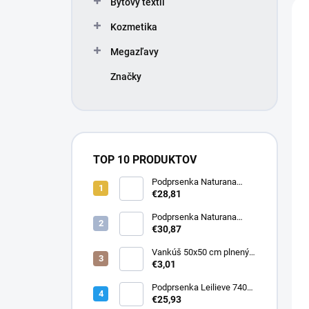
n
V
Bytový textil
e
i
ý
l
Kozmetika
e
p
p
i
Megazľavy
r
s
o
p
Značky
d
r
u
o
k
d
t
u
o
k
TOP 10 PRODUKTOV
v
t
Podprsenka Naturana
o
5063 zmenšovacia
€28,81
v
Podprsenka Naturana
5363 zmenšovacia
€30,87
Vankúš 50x50 cm plnený
silikonizovaným dutým
€3,01
vláknom
Podprsenka Leilieve 7400
super push-up
€25,93