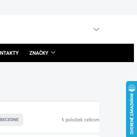
Blog
PRÁZDNY KOŠÍK
NÁKUPNÝ
KOŠÍK
NTAKTY
ZNAČKY
1
položiek celkom
BECEDNE