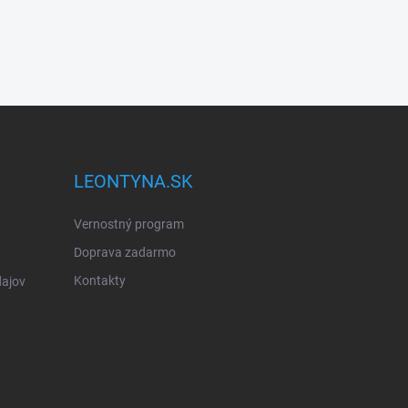
LEONTYNA.SK
Vernostný program
Doprava zadarmo
Kontakty
ajov