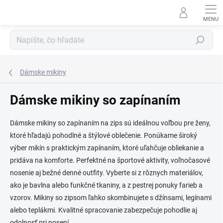
Prejsť
na
obsah
Hľadať
Dámske mikiny
Dámske mikiny so zapínaním
Dámske mikiny so zapínaním na zips sú ideálnou voľbou pre ženy,
ktoré hľadajú pohodlné a štýlové oblečenie. Ponúkame široký
výber mikín s praktickým zapínaním, ktoré uľahčuje obliekanie a
pridáva na komforte. Perfektné na športové aktivity, voľnočasové
nosenie aj bežné denné outfity. Vyberte si z rôznych materiálov,
ako je bavlna alebo funkčné tkaniny, a z pestrej ponuky farieb a
vzorov. Mikiny so zipsom ľahko skombinujete s džínsami, legínami
alebo teplákmi. Kvalitné spracovanie zabezpečuje pohodlie aj
odolnosť pri nosení.