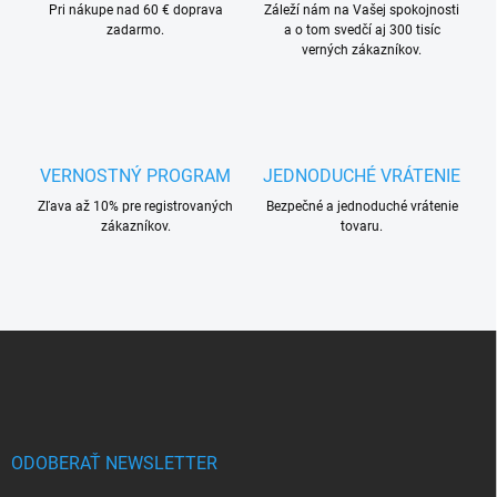
Pri nákupe nad 60 € doprava
e
Záleží nám na Vašej spokojnosti
zadarmo.
a o tom svedčí aj 300 tisíc
p
verných zákazníkov.
r
v
k
y
v
ý
VERNOSTNÝ PROGRAM
JEDNODUCHÉ VRÁTENIE
p
i
Zľava až 10% pre registrovaných
Bezpečné a jednoduché vrátenie
s
zákazníkov.
tovaru.
u
Z
á
p
ä
t
i
ODOBERAŤ NEWSLETTER
e