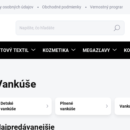
y osobných údajov
Obchodné podmienky
Vernostný program
Hľadať
TOVÝ TEXTIL
KOZMETIKA
MEGAZĽAVY
KO
Vankúše
Detské
Plnené
Vank
vankúše
vankúše
ajpredávanejšie