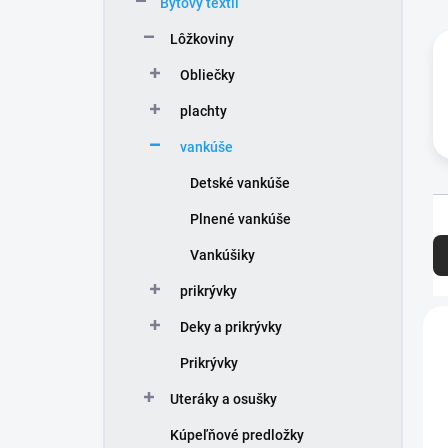
Bytový textil
e
l
Lôžkoviny
Obliečky
plachty
vankúše
Detské vankúše
Plnené vankúše
R
a
Vankúšiky
d
e
prikrývky
n
V
Deky a prikrývky
i
ý
e
p
Prikrývky
p
i
r
Uteráky a osušky
s
o
p
Kúpeľňové predložky
d