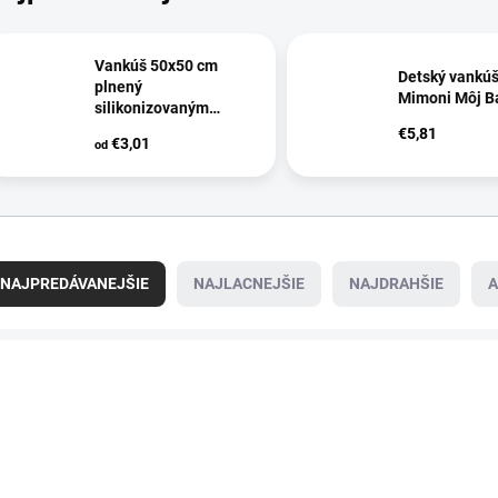
Vankúš 50x50 cm
Detský vankúš
plnený
Mimoni Môj B
silikonizovaným
dutým vláknom
€5,81
€3,01
od
NAJPREDÁVANEJŠIE
NAJLACNEJŠIE
NAJDRAHŠIE
A