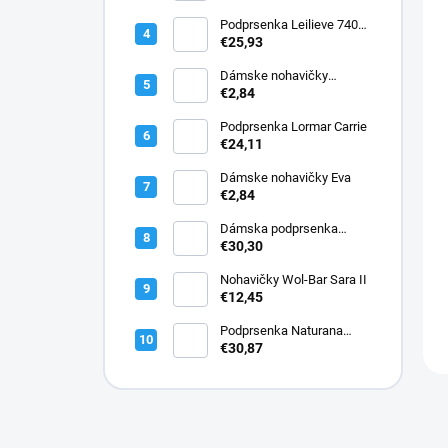
vláknom
Podprsenka Leilieve 7400
super push-up
€25,93
Dámske nohavičky
Elizabeth
€2,84
Podprsenka Lormar Carrie
€24,11
Dámske nohavičky Eva
€2,84
Dámska podprsenka
Lormar PLUNGE SATEN
€30,30
1900
Nohavičky Wol-Bar Sara II
€12,45
Podprsenka Naturana
5144 bavlnená
€30,87