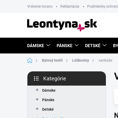
Prejsť
Vrátenie tovaru
Reklamácia
Podmienky ochran
na
obsah
DÁMSKE
PÁNSKE
DETSKÉ
BY
Domov
Bytový textil
Lôžkoviny
vankúše
B
Kategórie
o
Preskočiť
č
kategórie
n
Dámske
ý
Pánske
p
a
Detské
N
n