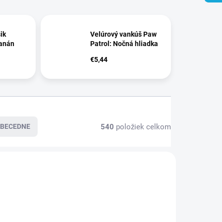
ik
Velúrový vankúš Paw
anán
Patrol: Nočná hliadka
€5,44
540
položiek celkom
BECEDNE