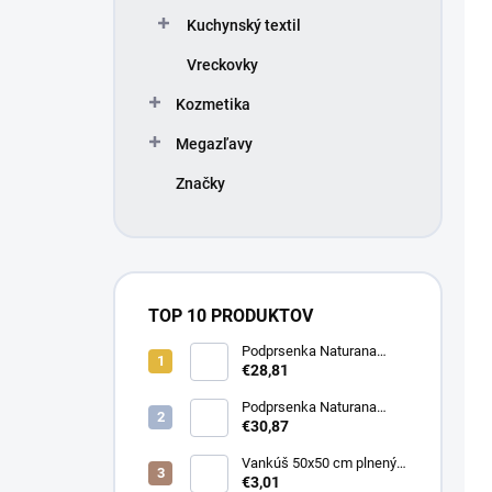
r
u
o
Kuchynský textil
k
d
Vreckovky
t
u
o
k
Kozmetika
v
t
o
Megazľavy
v
Značky
TOP 10 PRODUKTOV
Podprsenka Naturana
5063 zmenšovacia
€28,81
Podprsenka Naturana
5363 zmenšovacia
€30,87
Vankúš 50x50 cm plnený
silikonizovaným dutým
€3,01