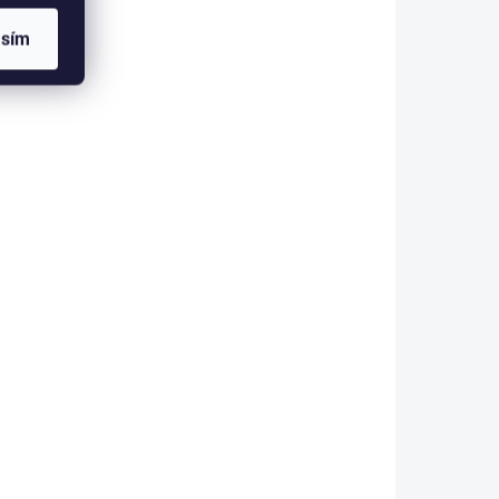
asím
Velúrový vankúš Lilo a
n
Stitch – Snívanie pod
hviezdami
€5,81
NOVINKA