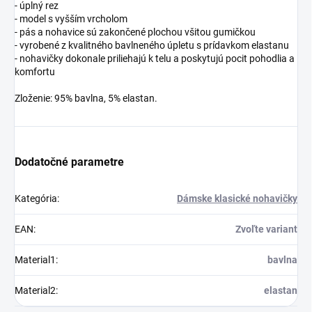
- úplný rez
- model s vyšším vrcholom
- pás a nohavice sú zakončené plochou všitou gumičkou
- vyrobené z kvalitného bavlneného úpletu s prídavkom elastanu
- nohavičky dokonale priliehajú k telu a poskytujú pocit pohodlia a
komfortu
Zloženie: 95% bavlna, 5% elastan.
Dodatočné parametre
Kategória
:
Dámske klasické nohavičky
EAN
:
Zvoľte variant
Material1
:
bavlna
Material2
:
elastan