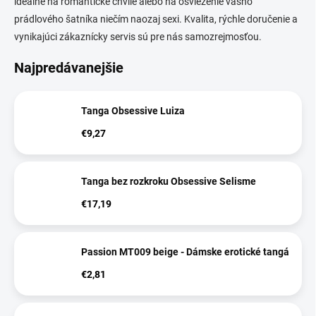
ideálne na romantické chvíle alebo na osvieženie vášho
prádlového šatníka niečím naozaj sexi. Kvalita, rýchle doručenie a
vynikajúci zákaznícky servis sú pre nás samozrejmosťou.
Najpredávanejšie
Tanga Obsessive Luiza
€9,27
Tanga bez rozkroku Obsessive Selisme
€17,19
Passion MT009 beige - Dámske erotické tangá
€2,81