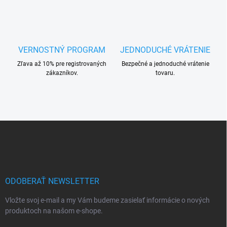
ý
p
i
s
u
VERNOSTNÝ PROGRAM
JEDNODUCHÉ VRÁTENIE
Zľava až 10% pre registrovaných
Bezpečné a jednoduché vrátenie
zákazníkov.
tovaru.
Z
á
p
ä
t
i
ODOBERAŤ NEWSLETTER
e
Vložte svoj e-mail a my Vám budeme zasielať informácie o nových
produktoch na našom e-shope.