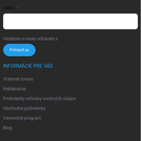
EMAIL
Vložením e-mailu súhlasíte s
podmienkami ochrany osobných údajov
Prihlásiť sa
INFORMÁCIE PRE VÁS
Vrátenie tovaru
Reklamácia
Podmienky ochrany osobných údajov
Obchodné podmienky
Vernostný program
Blog