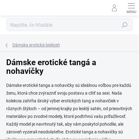
Prejsť
na
obsah
Hľadať
Dámska erotická bielizeň
Dámske erotické tangá a
nohavičky
Dámske erotické tanga a nohavičky sú ideálnou voľbou pre každú
ženu, ktorá chce zvýrazniť svoju postavu a cítiť sa sexi. Naša
kolekcia zahŕňa široký výber erotických tang a nohavičiek v
rôznych štýloch – od jemnej krajky po lesklý satén, od priesvitných
materiálov po zvodné modely, ktoré podtrhnú vašu príťažlivosť.
Každý model je navrhnutý tak, aby vám poskytol pohodlie, ale
zároveň vyzerali neodolateľne. Erotické tanga a nohavičky sú