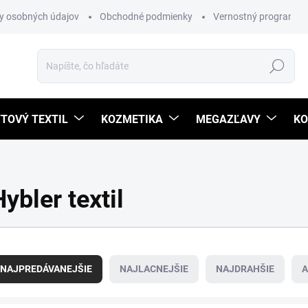
y osobných údajov
Obchodné podmienky
Vernostný program
Hľadať
TOVÝ TEXTIL
KOZMETIKA
MEGAZĽAVY
KO
ybler textil
NAJPREDÁVANEJŠIE
NAJLACNEJŠIE
NAJDRAHŠIE
A