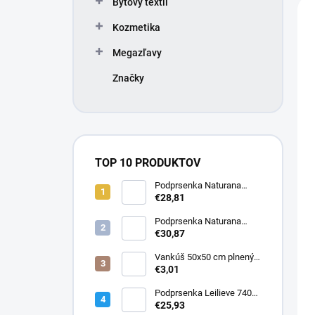
n
V
Bytový textil
e
i
ý
l
Kozmetika
e
p
p
i
Megazľavy
r
s
o
p
Značky
d
r
u
o
k
d
t
u
o
k
TOP 10 PRODUKTOV
v
t
Podprsenka Naturana
o
5063 zmenšovacia
€28,81
v
Podprsenka Naturana
5363 zmenšovacia
€30,87
Vankúš 50x50 cm plnený
silikonizovaným dutým
€3,01
vláknom
Podprsenka Leilieve 7400
super push-up
€25,93