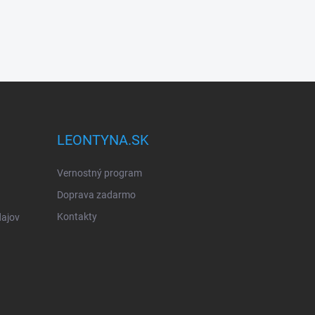
LEONTYNA.SK
Vernostný program
Doprava zadarmo
Kontakty
ajov