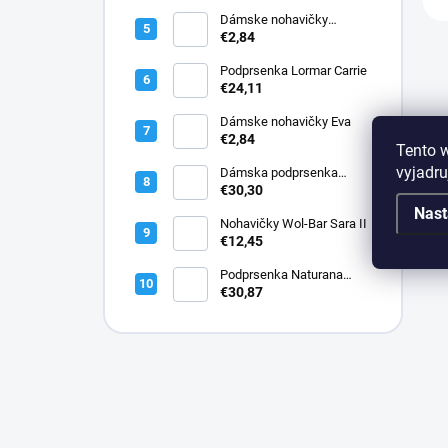
Dámske nohavičky
Elizabeth
€2,84
Podprsenka Lormar Carrie
€24,11
Dámske nohavičky Eva
€2,84
Tento 
vyjadru
Dámska podprsenka
Lormar PLUNGE SATEN
€30,30
1900
Nast
Nohavičky Wol-Bar Sara II
€12,45
Podprsenka Naturana
5144 bavlnená
€30,87