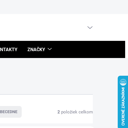
Blog
PRÁZDNY KOŠÍK
NÁKUPNÝ
KOŠÍK
NTAKTY
ZNAČKY
2
položiek celkom
BECEDNE