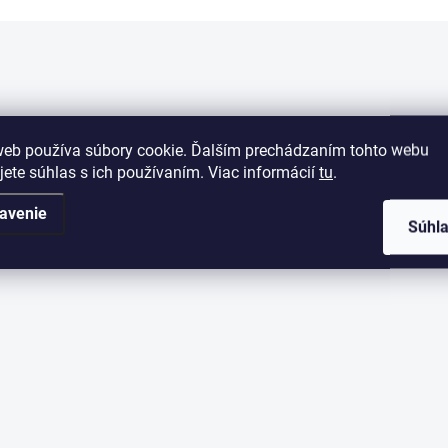
O
v
l
á
d
a
web používa súbory cookie. Ďalším prechádzaním tohto webu
c
jete súhlas s ich používaním. Viac informácií
tu
.
i
e
avenie
p
Súhl
r
v
k
y
v
ý
p
i
s
u