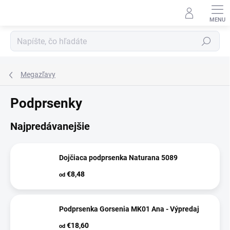
Prejsť
na
obsah
Hľadať
Megazľavy
Podprsenky
Najpredávanejšie
Dojčiaca podprsenka Naturana 5089
€8,48
od
Podprsenka Gorsenia MK01 Ana - Výpredaj
€18,60
od