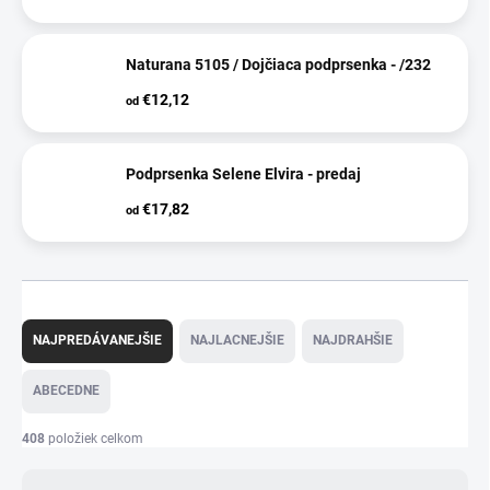
Naturana 5105 / Dojčiaca podprsenka - /232
€12,12
od
Podprsenka Selene Elvira - predaj
€17,82
od
R
a
NAJPREDÁVANEJŠIE
NAJLACNEJŠIE
NAJDRAHŠIE
d
e
ABECEDNE
n
i
408
položiek celkom
e
p