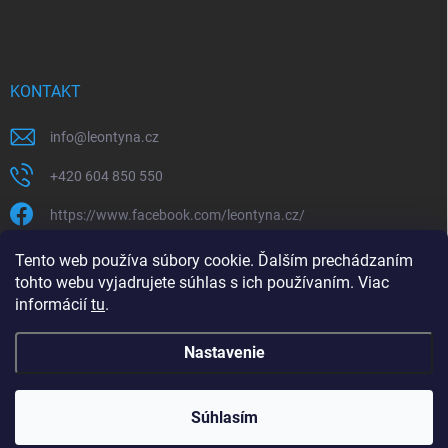
KONTAKT
info
@
leontyna.cz
+420 604 850 550
https://www.facebook.com/leontyna.cz/
leontyna.cz
Tento web používa súbory cookie. Ďalším prechádzaním
tohto webu vyjadrujete súhlas s ich používaním. Viac
@leontyna.cz
informácií
tu
.
Nastavenie
Copyright 2026
Leontyna.sk
. Všetky práva vyhradené.
Súhlasím
Vytvoril Shoptet