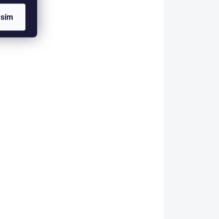
asím
022
Podprsenka Jarpol 001
€15,45