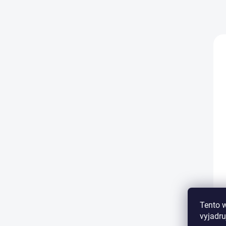
Tento 
vyjadru