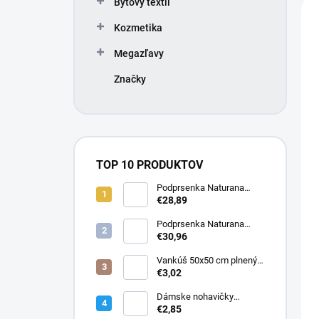
n
V
Bytový textil
e
i
ý
l
Kozmetika
e
p
p
i
Megazľavy
r
s
o
p
Značky
d
r
u
o
k
d
t
u
o
k
TOP 10 PRODUKTOV
v
t
Podprsenka Naturana
o
5063 zmenšovacia
€28,89
v
Podprsenka Naturana
5363 zmenšovacia
€30,96
Vankúš 50x50 cm plnený
silikonizovaným dutým
€3,02
vláknom
Dámske nohavičky
Elizabeth
€2,85