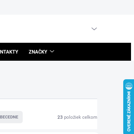
Blog
PRÁZDNY KOŠÍK
NÁKUPNÝ
KOŠÍK
NTAKTY
ZNAČKY
23
položiek celkom
BECEDNE