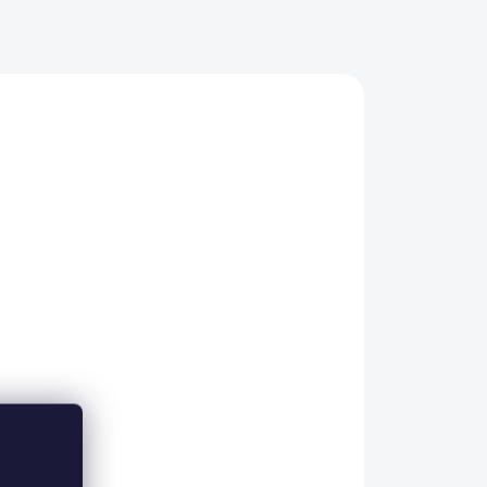
 MK
Podprsenka Jarpol 042
€25,28
od
Biela
Čierna