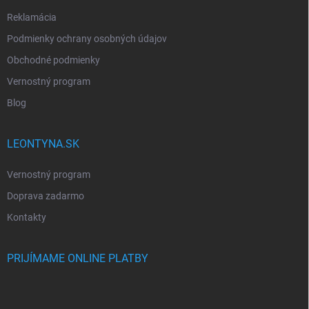
Reklamácia
Podmienky ochrany osobných údajov
Obchodné podmienky
Vernostný program
Blog
LEONTYNA.SK
Vernostný program
Doprava zadarmo
Kontakty
PRIJÍMAME ONLINE PLATBY