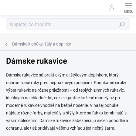
Prejsť
na
obsah
Hľadať
Dámske klobúky, šály a doplnky
Dámske rukavice
Dámske rukavice sú praktickým aj štýlovým doplnkom, ktorý
ochráni vaše ruky pred nepriaznivým počasím. Ponúkame široký
výber rukavíc na rôzne príležitosti – od teplých zimných rukavíc,
ideálnych na chladné dni, cez elegantné kožené modely až po
moderné rukavice vhodné na bežné nosenie. V našej ponuke
nájdete rôzne farby, materiály a štýly, ktoré sa ľahko kombinujú s
vaším oblečením. Dámske rukavice zabezpečujú nielen pohodlie a
ochranu, ale tiež pridávajú vášmu vzhľadu jedinečný šarm.