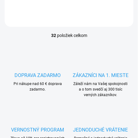
Žltá
Modrá
Zelená
-
Žltá
Oranžová
Tyrkysová
tmavo
32
položiek celkom
O
v
l
á
d
a
c
DOPRAVA ZADARMO
ZÁKAZNÍCI NA 1. MIESTE
i
Pri nákupe nad 60 € doprava
e
Záleží nám na Vašej spokojnosti
zadarmo.
a o tom svedčí aj 300 tisíc
p
verných zákazníkov.
r
v
k
y
v
ý
VERNOSTNÝ PROGRAM
JEDNODUCHÉ VRÁTENIE
p
i