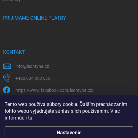
PRIJÍMAME ONLINE PLATBY
KONTAKT
info
@
leontyna.cz
+420 604 850 550
https://www.facebook.com/leontyna.cz/
leontyna.cz
Tento web používa súbory cookie. Ďalším prechádzaním
tohto webu vyjadrujete súhlas s ich používaním. Viac
@leontyna.cz
informácií
tu
.
Nastavenie