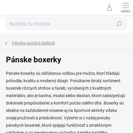
Prejsť
na
obsah
Hľadať
Pánska spodná bielizeň
Pánske boxerky
Pánske boxerky sú obľúbenou voľbou pre mužov, ktorí hľadajú
pohodlie, kvalitu a moderný dizajn. Ponúkame široký sortiment
boxeriek rôznych strihov a farieb, vyrobených z kvalitných
materiálov, ako je bavlna, modal alebo elastan, ktoré zabezpečujú
dokonalé prispôsobenie a komfort počas celého dňa. Boxerky sú
ideálne na každodenné nosenie aj na športové aktivity vďaka
svojej pružnosti a priedušnosti. Vyberte si z našej ponuky
pánskych boxeriek, ktoré spájajú funkčnosť s atraktívnym
vzhľadom a sú nevyhnutnou súčasťou šatníka každého