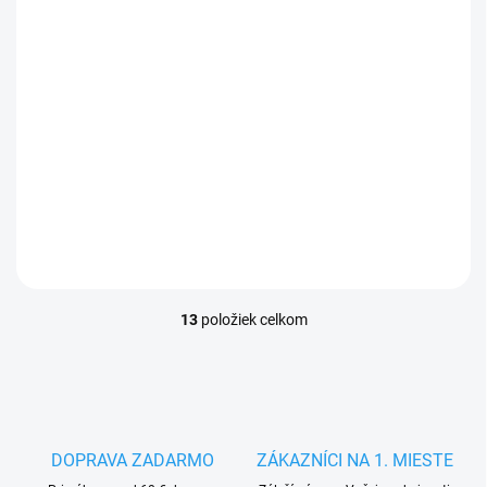
Detská kuchynská zástera
Slony, 64x50 cm
€6,64
13
položiek celkom
O
v
l
á
d
a
c
DOPRAVA ZADARMO
ZÁKAZNÍCI NA 1. MIESTE
i