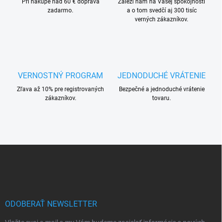
Pri nákupe nad 60 € doprava
e
Záleží nám na Vašej spokojnosti
zadarmo.
a o tom svedčí aj 300 tisíc
p
verných zákazníkov.
r
v
k
y
v
ý
VERNOSTNÝ PROGRAM
JEDNODUCHÉ VRÁTENIE
p
i
Zľava až 10% pre registrovaných
Bezpečné a jednoduché vrátenie
s
zákazníkov.
tovaru.
u
Z
á
p
ä
t
i
ODOBERAŤ NEWSLETTER
e