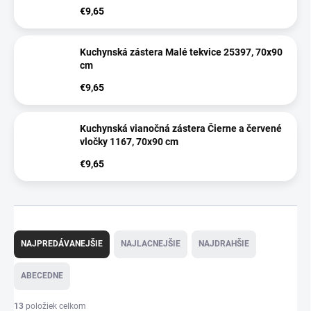
€9,65
Kuchynská zástera Malé tekvice 25397, 70x90
cm
€9,65
Kuchynská vianočná zástera Čierne a červené
vločky 1167, 70x90 cm
€9,65
R
a
NAJPREDÁVANEJŠIE
NAJLACNEJŠIE
NAJDRAHŠIE
d
e
ABECEDNE
n
i
13
položiek celkom