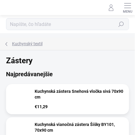
Prejsť
na
obsah
Hľadať
Kuchynský textil
Zástery
Najpredávanejšie
Kuchynská zástera Snehová vločka sivá 70x90
cm
€11,29
Kuchynská vianočná zástera Šišky BY101,
70x90 cm