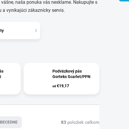
lný vášne, naša ponuka vás nesklame. Nakupujte s
 a vynikajúci zákaznícky servis.
ty
ás
Podväzkový pás
5
Gorteks Scarlet/PPN
€19,17
od
83
položiek celkom
BECEDNE