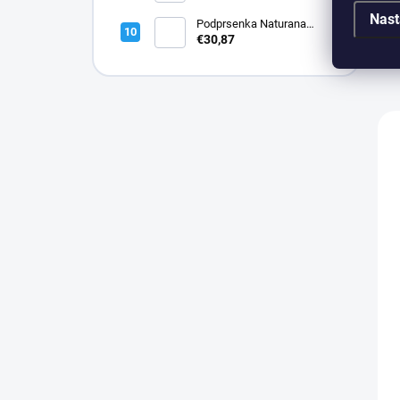
Nast
Podprsenka Naturana
5144 bavlnená
€30,87