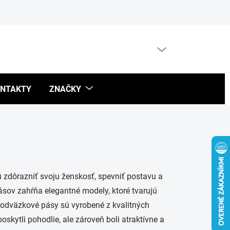
Blog
PRÁZDNY KOŠÍK
NÁKUPNÝ
KOŠÍK
NTAKTY
ZNAČKY
 zdôrazniť svoju ženskosť, spevniť postavu a
sov zahŕňa elegantné modely, ktoré tvarujú
podväzkové pásy sú vyrobené z kvalitných
poskytli pohodlie, ale zároveň boli atraktívne a