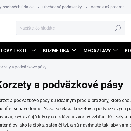
y osobných údajov
Obchodné podmienky
Vernostný program
Hľadať
TOVÝ TEXTIL
KOZMETIKA
MEGAZĽAVY
KO
orzety a podväzkové pásy
Korzety a podväzkové pásy
rzet a podväzkové pásy sú ideálnym prádlo pre ženy, ktoré chcú
dať si sebavedomie. Naša kolekcia korzetov a podväzkových pá
stavu, zvýrazňujú krivky a dodávajú zvodný vzhľad. Korzety a 
teriálov, ako je čipka, satén či tyl, a sú navrhnuté tak, aby vám 