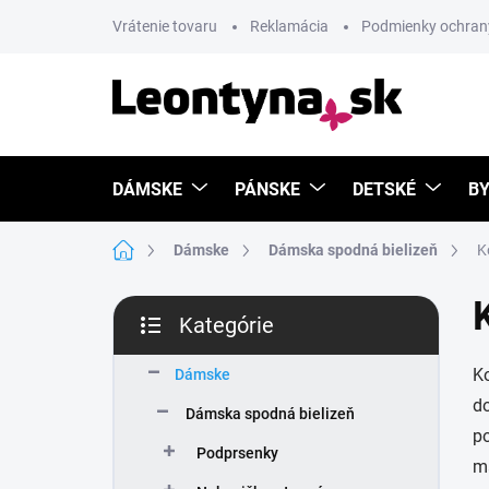
Prejsť
Vrátenie tovaru
Reklamácia
Podmienky ochran
na
obsah
DÁMSKE
PÁNSKE
DETSKÉ
BY
Domov
Dámske
Dámska spodná bielizeň
K
B
Kategórie
o
Preskočiť
č
kategórie
Ko
n
Dámske
ý
do
Dámska spodná bielizeň
p
po
a
Podprsenky
ma
n