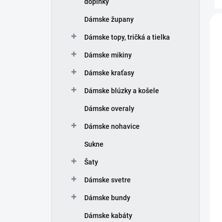
doplnky
e
n
V
Dámske župany
i
ý
e
Dámske topy, tričká a tielka
p
p
i
Dámske mikiny
r
s
o
p
Dámske kraťasy
d
r
Dámske blúzky a košele
u
o
k
d
Dámske overaly
t
u
o
k
Dámske nohavice
v
t
Sukne
o
v
Šaty
Dámske svetre
Dámske bundy
Dámske kabáty