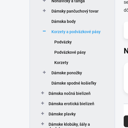
Nohavičky a tangá
e
se
l
dô
Dámsky pančuchový tovar
Dámska body
Korzety a podväzkové pásy
Podväzky
N
Podväzkové pásy
Korzety
Dámske ponožky
Dámske spodné košieľky
Dámska nočná bielizeň
Dámska erotická bielizeň
R
Dámske plavky
a
d
Dámske klobúky, šály a