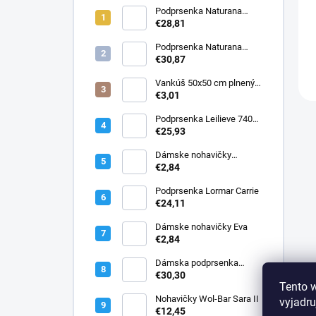
Podprsenka Naturana
5063 zmenšovacia
€28,81
Podprsenka Naturana
5363 zmenšovacia
€30,87
Vankúš 50x50 cm plnený
silikonizovaným dutým
€3,01
vláknom
Podprsenka Leilieve 7400
super push-up
€25,93
Dámske nohavičky
Elizabeth
€2,84
Podprsenka Lormar Carrie
€24,11
Dámske nohavičky Eva
€2,84
Dámska podprsenka
Lormar PLUNGE SATEN
€30,30
Tento 
1900
Nohavičky Wol-Bar Sara II
vyjadru
€12,45