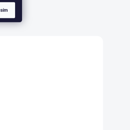
asím
ložka
Bra Ava 2008 Jardin
redaj