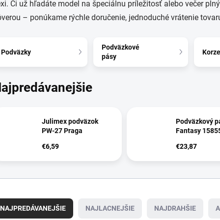
xi. Či už hľadáte model na špeciálnu príležitosť alebo večer p
verou – ponúkame rýchle doručenie, jednoduché vrátenie tovaru
Podväzkové
Podväzky
Korze
pásy
ajpredávanejšie
Julimex podväzok
Podväzkový p
PW-27 Praga
Fantasy 1585
€6,59
€23,87
NAJPREDÁVANEJŠIE
NAJLACNEJŠIE
NAJDRAHŠIE
A