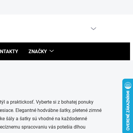
Blog
PRÁZDNY KOŠÍK
NÁKUPNÝ
KOŠÍK
NTAKTY
ZNAČKY
l a praktickosť. Vyberte si z bohatej ponuky
 mesiace. Elegantné hodvábne šatky, pletené zimné
ske šály a šatky sú vhodné na každodenné
precíznemu spracovaniu vás potešia dlhou