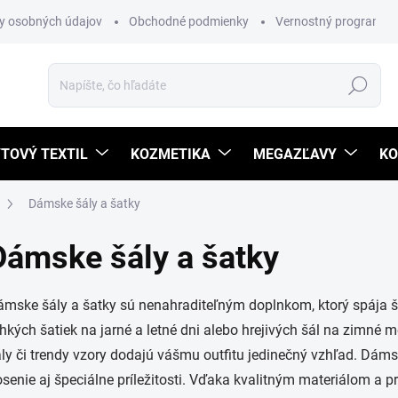
y osobných údajov
Obchodné podmienky
Vernostný program
Hľadať
TOVÝ TEXTIL
KOZMETIKA
MEGAZĽAVY
KO
Dámske šály a šatky
Dámske šály a šatky
mske šály a šatky sú nenahraditeľným doplnkom, ktorý spája štý
hkých šatiek na jarné a letné dni alebo hrejivých šál na zimné
ly či trendy vzory dodajú vášmu outfitu jedinečný vzhľad. Dám
senie aj špeciálne príležitosti. Vďaka kvalitným materiálom a 