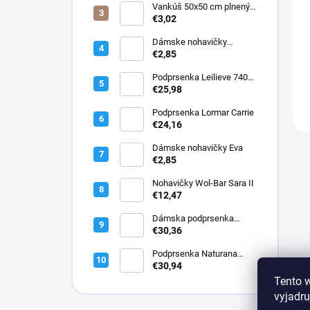
Vankúš 50x50 cm plnený
silikonizovaným dutým
€3,02
vláknom
Dámske nohavičky
Elizabeth
€2,85
Podprsenka Leilieve 7400
super push-up
€25,98
Podprsenka Lormar Carrie
€24,16
Dámske nohavičky Eva
€2,85
Nohavičky Wol-Bar Sara II
€12,47
Dámska podprsenka
Lormar PLUNGE SATEN
€30,36
1900
Podprsenka Naturana
5144 bavlnená
€30,94
Tento 
vyjadru