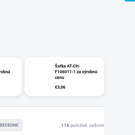
Šatka AT-CH-
robná
F106011-1 za výrobnú
cenu
€3,06
116
položiek celkom
BECEDNE