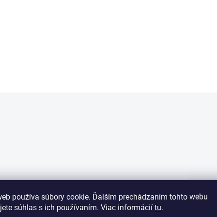
€3,06
€3,06
Šedá
mod
Ružová
Béžová
Sivá
Červená
Modrá
Ružová
Zelená
Oranžová
-
-
- svetlo
svetlo
sve
Béžová
Béžová
- svetlo
- svetlo
web používa súbory cookie. Ďalším prechádzaním tohto webu
jete súhlas s ich používaním. Viac informácií
tu
.