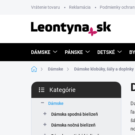
Prejsť
Vrátenie tovaru
Reklamácia
Podmienky ochran
na
obsah
DÁMSKE
PÁNSKE
DETSKÉ
BY
Domov
Dámske
Dámske klobúky, šály a doplnky
B
Kategórie
o
Preskočiť
č
kategórie
Dá
n
Dámske
ý
ľa
Dámska spodná bielizeň
p
šá
a
Dámska nočná bielizeň
no
n