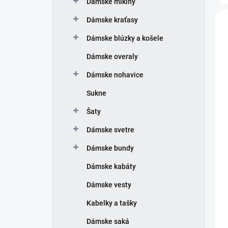
e
Dámske mikiny
n
V
Dámske kraťasy
i
ý
e
p
Dámske blúzky a košele
p
i
r
Dámske overaly
s
o
p
Dámske nohavice
d
r
u
o
Sukne
k
d
Šaty
t
u
o
k
Dámske svetre
v
t
o
Dámske bundy
v
Dámske kabáty
Dámske vesty
Kabelky a tašky
Dámske saká