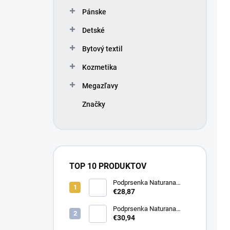
Pánske
Detské
Bytový textil
Kozmetika
Megazľavy
Značky
TOP 10 PRODUKTOV
Podprsenka Naturana
5063 zmenšovacia
€28,87
Podprsenka Naturana
5363 zmenšovacia
€30,94