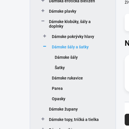
Dámska erotická bielizeň
e
ži
l
Dámske plavky
Dámske klobúky, šály a
doplnky
Dámske pokrývky hlavy
N
Dámske šály a šatky
Dámske šály
Šatky
Dámske rukavice
Parea
Opasky
Dámske župany
R
a
Dámske topy, tričká a tielka
d