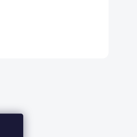
Modrá
rá
tlo