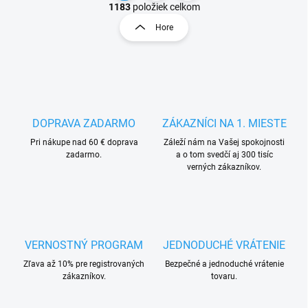
v
t
1183
položiek celkom
l
r
Hore
á
á
d
n
a
k
c
o
i
e
v
p
a
r
DOPRAVA ZADARMO
ZÁKAZNÍCI NA 1. MIESTE
n
v
i
Pri nákupe nad 60 € doprava
Záleží nám na Vašej spokojnosti
k
zadarmo.
a o tom svedčí aj 300 tisíc
e
y
verných zákazníkov.
v
ý
p
i
s
u
VERNOSTNÝ PROGRAM
JEDNODUCHÉ VRÁTENIE
Zľava až 10% pre registrovaných
Bezpečné a jednoduché vrátenie
zákazníkov.
tovaru.