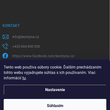
KONTAKT
info
@
leontyna.cz
+420 604 850 550
https://www.facebook.com/leontyna.cz/
leontyna.cz
Tento web používa súbory cookie. Ďalším prechádzaním
tohto webu vyjadrujete súhlas s ich používaním. Viac
@leontyna.cz
informácií
tu
.
Nastavenie
Copyright 2026
Leontyna.sk
. Všetky práva vyhradené.
Súhlasím