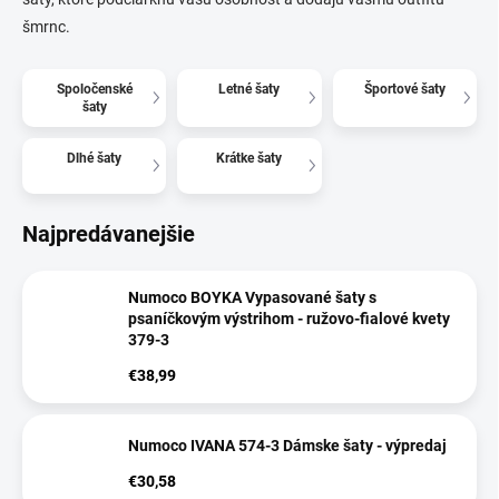
šmrnc.
Spoločenské
Letné šaty
Športové šaty
šaty
Dlhé šaty
Krátke šaty
Najpredávanejšie
Numoco BOYKA Vypasované šaty s
psaníčkovým výstrihom - ružovo-fialové kvety
379-3
€38,99
Numoco IVANA 574-3 Dámske šaty - výpredaj
€30,58