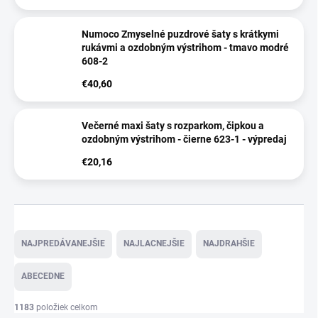
Numoco Zmyselné puzdrové šaty s krátkymi
rukávmi a ozdobným výstrihom - tmavo modré
608-2
€40,60
Večerné maxi šaty s rozparkom, čipkou a
ozdobným výstrihom - čierne 623-1 - výpredaj
€20,16
R
a
NAJPREDÁVANEJŠIE
NAJLACNEJŠIE
NAJDRAHŠIE
d
e
ABECEDNE
n
i
1183
položiek celkom