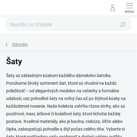
Prejsť
na
obsah
Hľadať
Dámske
Šaty
Šaty sú základným kúskom každého dámskeho šatníka.
Ponúkame široký sortiment šiat, ktoré sú vhodné na každú
príležitosť – od elegantných modelov na večierky a formálne
udalosti, cez pohodlné šaty na voľný čas až po štýlové kúsky na
každodenné nosenie. Naša kolekcia zahŕňa rôzne strihy, ako sú
puzdrové, maxi, áčkové či košeľové šaty, ktoré lichotia každej
postave. Kvalitné materiály, ako je bavlna, viskóza, šifón alebo
čipka, zabezpečujú pohodlie a štýl počas celého dňa. Vyberte si
šaty, ktoré podčiarknu vašu osobnosť a dodajú vášmu outfitu