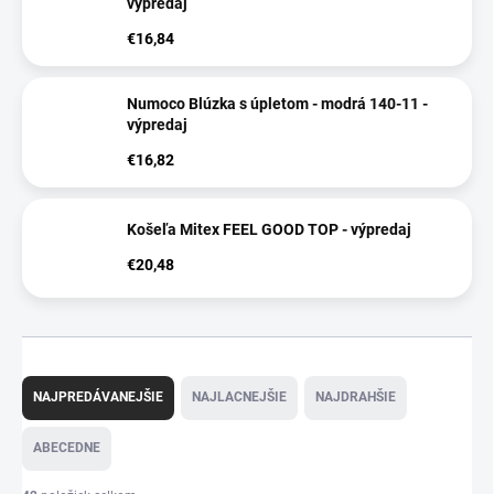
výpredaj
€16,84
Numoco Blúzka s úpletom - modrá 140-11 -
výpredaj
€16,82
Košeľa Mitex FEEL GOOD TOP - výpredaj
€20,48
R
a
NAJPREDÁVANEJŠIE
NAJLACNEJŠIE
NAJDRAHŠIE
d
e
ABECEDNE
n
i