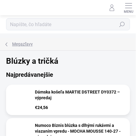
Prejsť
na
obsah
Hľadať
Megazľavy
Blúzky a tričká
Najpredávanejšie
Dámska košeľa MARTIE DSTREET DY0372 –
výpredaj
€24,56
Numoco Biznis blúzka s dlhými rukávmi a
viazaním vpredu - MOCHA MOUSSE 140-27 -