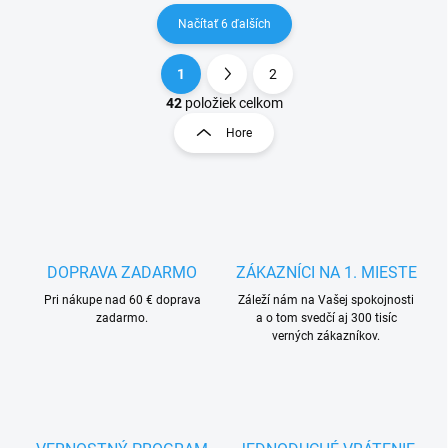
Načítať 6 ďalších
1
2
O
S
v
t
42
položiek celkom
l
r
Hore
á
á
d
n
a
k
c
o
i
e
v
p
a
r
DOPRAVA ZADARMO
ZÁKAZNÍCI NA 1. MIESTE
n
v
i
Pri nákupe nad 60 € doprava
Záleží nám na Vašej spokojnosti
k
zadarmo.
a o tom svedčí aj 300 tisíc
e
y
verných zákazníkov.
v
ý
p
i
s
u