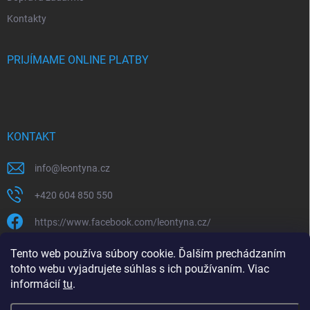
Kontakty
PRIJÍMAME ONLINE PLATBY
KONTAKT
info
@
leontyna.cz
+420 604 850 550
https://www.facebook.com/leontyna.cz/
leontyna.cz
Tento web používa súbory cookie. Ďalším prechádzaním
tohto webu vyjadrujete súhlas s ich používaním. Viac
@leontyna.cz
informácií
tu
.