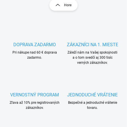
l
r
Hore
á
á
d
n
a
k
c
o
i
e
v
p
a
r
DOPRAVA ZADARMO
ZÁKAZNÍCI NA 1. MIESTE
n
v
i
Pri nákupe nad 60 € doprava
Záleží nám na Vašej spokojnosti
k
zadarmo.
a o tom svedčí aj 300 tisíc
e
y
verných zákazníkov.
v
ý
p
i
s
u
VERNOSTNÝ PROGRAM
JEDNODUCHÉ VRÁTENIE
Zľava až 10% pre registrovaných
Bezpečné a jednoduché vrátenie
zákazníkov.
tovaru.