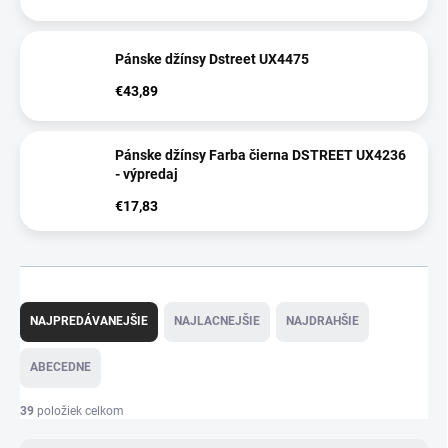
Pánske džínsy Dstreet UX4475
€43,89
Pánske džínsy Farba čierna DSTREET UX4236
- výpredaj
€17,83
R
a
NAJPREDÁVANEJŠIE
NAJLACNEJŠIE
NAJDRAHŠIE
d
e
ABECEDNE
n
i
39
položiek celkom
e