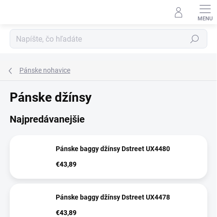
Prejsť
na
obsah
Hľadať
Pánske nohavice
Pánske džínsy
Najpredávanejšie
Pánske baggy džínsy Dstreet UX4480
€43,89
Pánske baggy džínsy Dstreet UX4478
€43,89