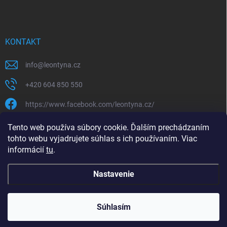
KONTAKT
info
@
leontyna.cz
+420 604 850 550
https://www.facebook.com/leontyna.cz/
leontyna.cz
Tento web používa súbory cookie. Ďalším prechádzaním
tohto webu vyjadrujete súhlas s ich používaním. Viac
@leontyna.cz
informácií
tu
.
Nastavenie
Copyright 2026
Leontyna.sk
. Všetky práva vyhradené.
Súhlasím
Vytvoril Shoptet