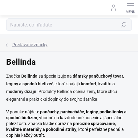
Prejsť
na
obsah
Hľadať
Predávané značky
Bellinda
Značka
Bellinda
sa špecializuje na
dámsky pančuchový tovar,
legíny a spodnú bielizeň
, ktoré spájajú
komfort, kvalitu a
moderný dizajn
. Produkty Bellinda ocenia ženy, ktoré chcú
elegantné a praktické doplnky do svojho šatníka.
V ponuke nájdete
pančuchy, pančucháče, legíny, podkolienky a
spodnú bielizeň
, vhodné na každodenné nosenie aj špeciálne
príležitosti. Značka kladie dôraz na
precízne spracovanie,
kvalitné materiály a pohodlné strihy
, ktoré perfektne padnú a
doplnia každý outfit.