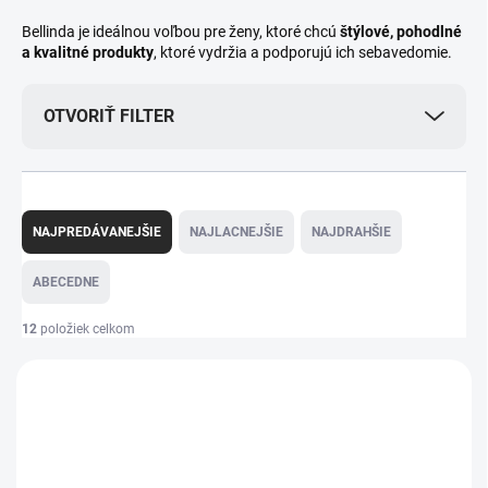
Bellinda je ideálnou voľbou pre ženy, ktoré chcú
štýlové, pohodlné
a kvalitné produkty
, ktoré vydržia a podporujú ich sebavedomie.
OTVORIŤ FILTER
R
a
NAJPREDÁVANEJŠIE
NAJLACNEJŠIE
NAJDRAHŠIE
d
e
ABECEDNE
n
i
12
položiek celkom
e
V
p
VÝPREDAJ
ý
r
p
o
i
d
s
u