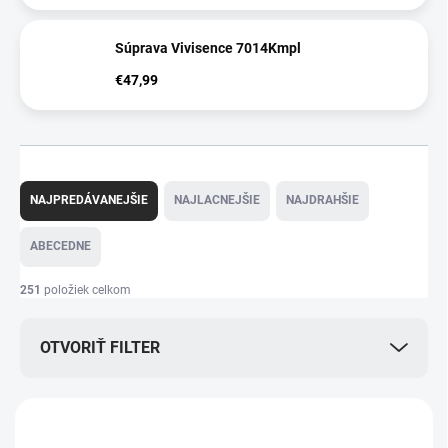
Súprava Vivisence 7014Kmpl
€47,99
R
a
NAJPREDÁVANEJŠIE
NAJLACNEJŠIE
NAJDRAHŠIE
d
e
ABECEDNE
n
i
251
položiek celkom
e
p
OTVORIŤ FILTER
r
o
d
V
u
ý
k