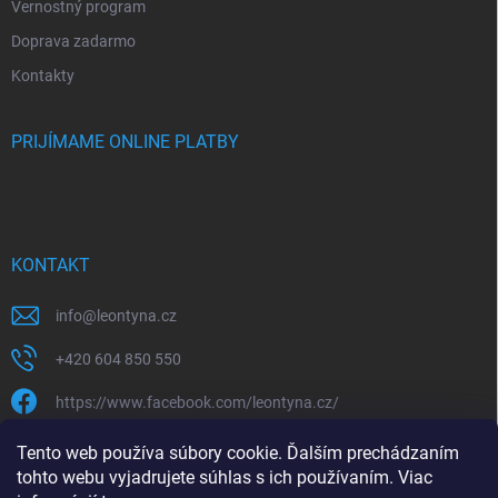
Vernostný program
Doprava zadarmo
Kontakty
PRIJÍMAME ONLINE PLATBY
KONTAKT
info
@
leontyna.cz
+420 604 850 550
https://www.facebook.com/leontyna.cz/
leontyna.cz
Tento web používa súbory cookie. Ďalším prechádzaním
tohto webu vyjadrujete súhlas s ich používaním. Viac
@leontyna.cz