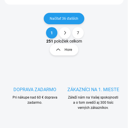
Načítať 36 ďalších
1
7
O
S
v
t
251
položiek celkom
l
r
Hore
á
á
d
n
a
k
c
o
i
e
v
p
a
r
DOPRAVA ZADARMO
ZÁKAZNÍCI NA 1. MIESTE
n
v
i
Pri nákupe nad 60 € doprava
Záleží nám na Vašej spokojnosti
k
zadarmo.
a o tom svedčí aj 300 tisíc
e
y
verných zákazníkov.
v
ý
p
i