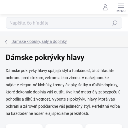
Prejsť
na
obsah
Hľadať
Dámske klobúky, šály a doplnky
Dámske pokrývky hlavy
Dámske pokrývky hlavy spájajú štýl a funkčnosť, či už hľadáte
ochranu pred slnkom, vetrom alebo zimou. V našej ponuke
nájdete elegantné klobúky, trendy čiapky, šatky a ďalšie doplnky,
ktoré dokonale doplnia váš outfit. Kvalitné materiály zabezpečujú
pohodlie a dlhú životnosť. Vyberte si pokrývku hlavy, ktorá vás
ochráni a zároveň podčiarkne váš jedinečný štýl. Perfektná voľba
na každodenné nosenie aj špeciálne príležitosti.