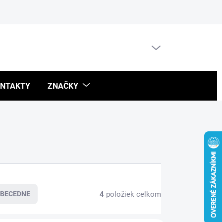
Blog
PRÁZDNY KOŠÍK
NÁKUPNÝ
KOŠÍK
NTAKTY
ZNAČKY
4
položiek celkom
BECEDNE