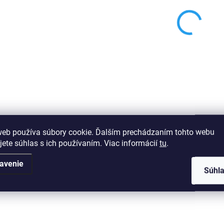
VÝPREDAJ
web používa súbory cookie. Ďalším prechádzaním tohto webu
jete súhlas s ich používaním. Viac informácií
tu
.
avenie
Dámska košieľka Tiss
Súhl
102 Green
€11,73
Zelená