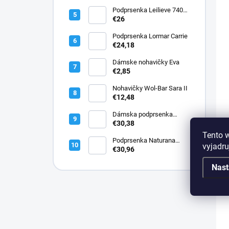
Podprsenka Leilieve 7400
super push-up
€26
Podprsenka Lormar Carrie
€24,18
Dámske nohavičky Eva
€2,85
Nohavičky Wol-Bar Sara II
€12,48
Dámska podprsenka
Lormar PLUNGE SATEN
€30,38
1900
Tento 
Podprsenka Naturana
vyjadru
5144 bavlnená
€30,96
Nast