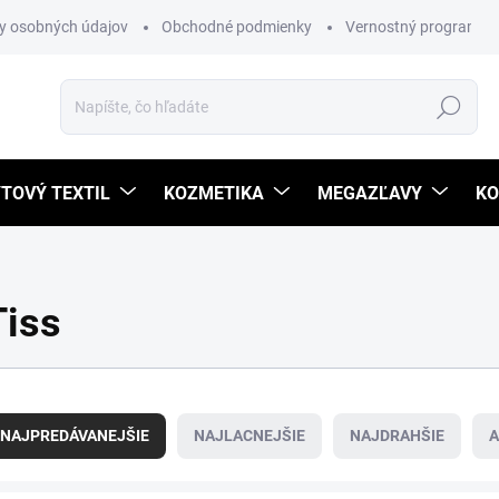
y osobných údajov
Obchodné podmienky
Vernostný program
Hľadať
TOVÝ TEXTIL
KOZMETIKA
MEGAZĽAVY
KO
Tiss
NAJPREDÁVANEJŠIE
NAJLACNEJŠIE
NAJDRAHŠIE
A