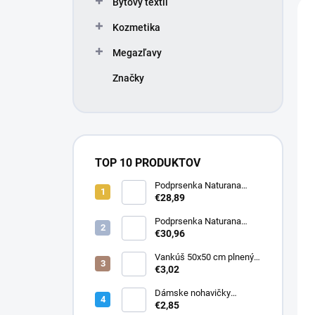
n
V
Bytový textil
e
i
ý
l
Kozmetika
e
p
p
i
Megazľavy
r
s
o
p
Značky
d
r
u
o
k
d
t
u
o
k
TOP 10 PRODUKTOV
v
t
Podprsenka Naturana
o
5063 zmenšovacia
€28,89
v
Podprsenka Naturana
5363 zmenšovacia
€30,96
Vankúš 50x50 cm plnený
silikonizovaným dutým
€3,02
vláknom
Dámske nohavičky
Elizabeth
€2,85