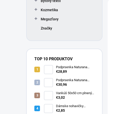
n
V
Bytový textil
e
i
ý
l
Kozmetika
e
p
p
i
Megazľavy
r
s
o
p
Značky
d
r
u
o
k
d
t
u
o
k
TOP 10 PRODUKTOV
v
t
Podprsenka Naturana
o
5063 zmenšovacia
€28,89
v
Podprsenka Naturana
5363 zmenšovacia
€30,96
Vankúš 50x50 cm plnený
silikonizovaným dutým
€3,02
vláknom
Dámske nohavičky
Elizabeth
€2,85