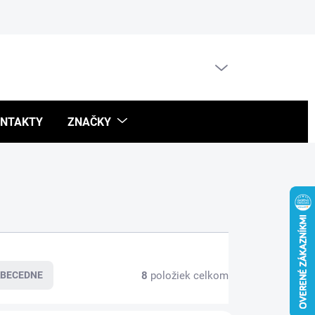
Blog
PRÁZDNY KOŠÍK
NÁKUPNÝ
KOŠÍK
NTAKTY
ZNAČKY
8
položiek celkom
BECEDNE