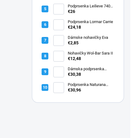
Podprsenka Leilieve 7400
super push-up
€26
Podprsenka Lormar Carrie
€24,18
Dámske nohavičky Eva
€2,85
Nohavičky Wol-Bar Sara II
€12,48
Dámska podprsenka
Lormar PLUNGE SATEN
€30,38
1900
Podprsenka Naturana
5144 bavlnená
€30,96