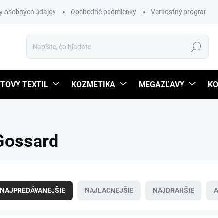
y osobných údajov
Obchodné podmienky
Vernostný program
Hľadať
TOVÝ TEXTIL
KOZMETIKA
MEGAZĽAVY
KO
Gossard
NAJPREDÁVANEJŠIE
NAJLACNEJŠIE
NAJDRAHŠIE
A