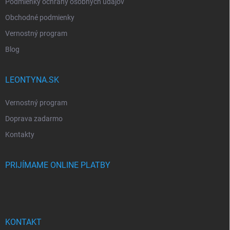
Podmienky ochrany osobných údajov
Obchodné podmienky
Vernostný program
Blog
LEONTYNA.SK
Vernostný program
Doprava zadarmo
Kontakty
PRIJÍMAME ONLINE PLATBY
KONTAKT