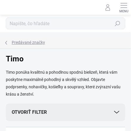
Prejsť
na
obsah
Hľadať
Predávané značky
Timo
Timo ponúka kvalitnú a pohodlnou spodnú bielizeň, která vám
poskytne maximálně pohodlný a skvělý vzhled. Objavte
podprsenky, nohavičky, košieľky a soupravy, které zvýrazní vašu
krásu a ženství.
OTVORIŤ FILTER