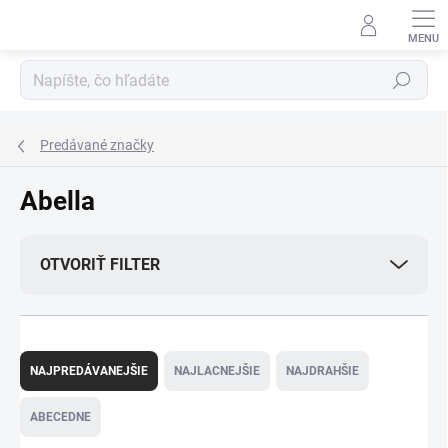
Prejsť
na
obsah
Hľadať
Predávané značky
Abella
OTVORIŤ FILTER
R
a
NAJPREDÁVANEJŠIE
NAJLACNEJŠIE
NAJDRAHŠIE
d
e
ABECEDNE
n