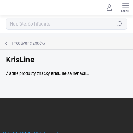
Prejsť
na
obsah
Hľadať
Predávané značky
KrisLine
Žiadne produkty značky
KrisLine
sa nenašli...
Z
á
p
ä
t