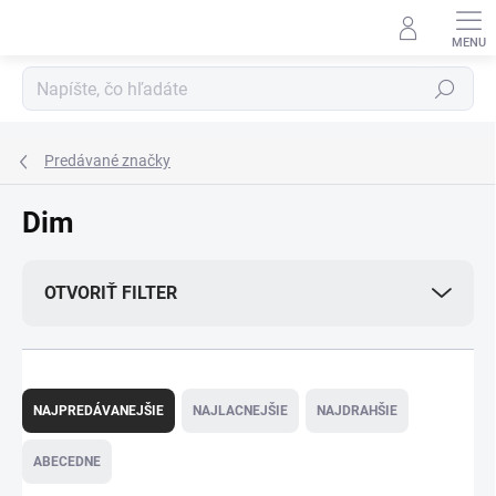
Prejsť
na
obsah
Hľadať
Predávané značky
Dim
OTVORIŤ FILTER
R
a
NAJPREDÁVANEJŠIE
NAJLACNEJŠIE
NAJDRAHŠIE
d
e
ABECEDNE
n