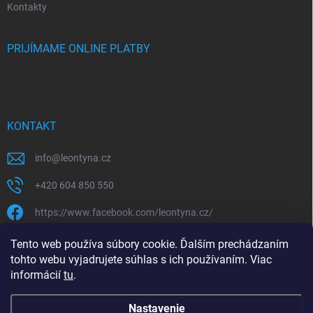
Kontakty
PRIJÍMAME ONLINE PLATBY
KONTAKT
info
@
leontyna.cz
+420 604 850 550
https://www.facebook.com/leontyna.cz/
leontyna.cz
Tento web používa súbory cookie. Ďalším prechádzaním
tohto webu vyjadrujete súhlas s ich používaním. Viac
@leontyna.cz
informácií
tu
.
Nastavenie