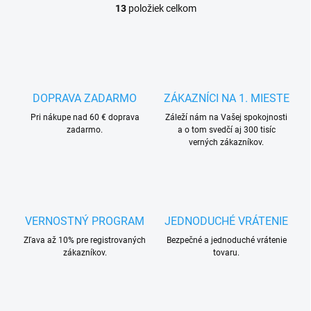
13
položiek celkom
O
v
l
á
d
a
c
DOPRAVA ZADARMO
ZÁKAZNÍCI NA 1. MIESTE
i
Pri nákupe nad 60 € doprava
e
Záleží nám na Vašej spokojnosti
zadarmo.
a o tom svedčí aj 300 tisíc
p
verných zákazníkov.
r
v
k
y
v
ý
VERNOSTNÝ PROGRAM
JEDNODUCHÉ VRÁTENIE
p
i
Zľava až 10% pre registrovaných
Bezpečné a jednoduché vrátenie
s
zákazníkov.
tovaru.
u