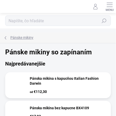
Prejsť
na
obsah
Hľadať
Pánske mikiny
Pánske mikiny so zapínaním
Najpredávanejšie
Pánska mikina s kapucňou Italian Fashion
Darwin
€112,30
od
Pánska mikina bez kapucne BX4109