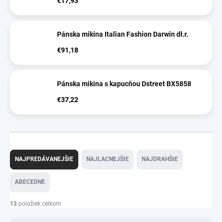
€17,93
Pánska mikina Italian Fashion Darwin dł.r.
€91,18
Pánska mikina s kapucňou Dstreet BX5858
€37,22
R
a
NAJPREDÁVANEJŠIE
NAJLACNEJŠIE
NAJDRAHŠIE
d
e
ABECEDNE
n
i
13
položiek celkom
e