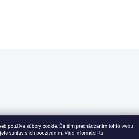
€11,95
€15,99
od
Ružová
Modrá
web používa súbory cookie. Ďalším prechádzaním tohto webu
jete súhlas s ich používaním. Viac informácií
tu
.