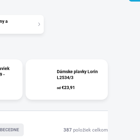
ny a
a
aviek
Dámske plavky Lorin
9 -
L2534/3
€23,91
od
387
položiek celkom
BECEDNE