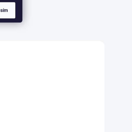
asím
y Ava
Vrchný diel plaviek