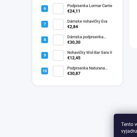
Podprsenka Lormar Carrie
€24,11
Dámske nohavičky Eva
€2,84
Dámska podprsenka
Lormar PLUNGE SATEN
€30,30
1900
Nohavičky Wol-Bar Sara II
€12,45
Podprsenka Naturana
5144 bavlnená
€30,87
Tento 
vyjadru