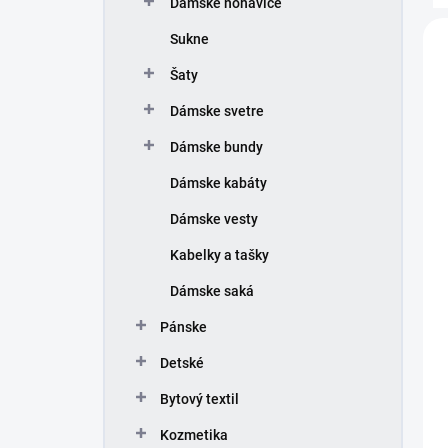
e
Dámske nohavice
n
V
Sukne
i
ý
e
p
Šaty
p
i
r
Dámske svetre
s
o
p
Dámske bundy
d
r
u
o
Dámske kabáty
k
d
Dámske vesty
t
u
o
k
Kabelky a tašky
v
t
o
Dámske saká
v
Pánske
Detské
Bytový textil
Kozmetika