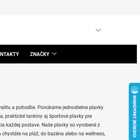
Blog
PRÁZDNY KOŠÍK
NÁKUPNÝ
KOŠÍK
NTAKTY
ZNAČKY
kvalitu a pohodlie. Ponúkame jednodielne plavky
, praktické tankiny aj športové plavky pre
hotia každej postave. Naše plavky sú vyrobené z
sa chystáte na pláž, do bazéna alebo na wellness,