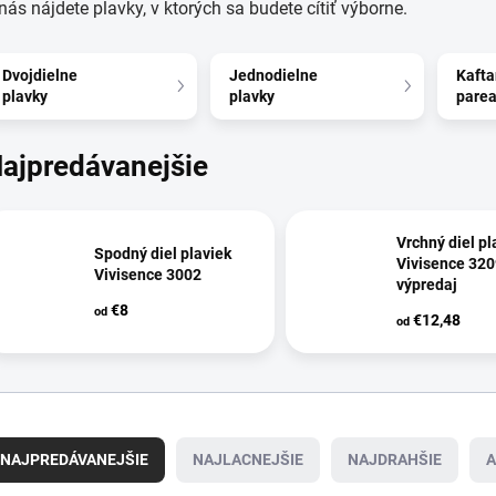
nás nájdete plavky, v ktorých sa budete cítiť výborne.
Dvojdielne
Jednodielne
Kafta
plavky
plavky
pare
ajpredávanejšie
Vrchný diel pl
Spodný diel plaviek
Vivisence 320
Vivisence 3002
výpredaj
€8
od
€12,48
od
NAJPREDÁVANEJŠIE
NAJLACNEJŠIE
NAJDRAHŠIE
A