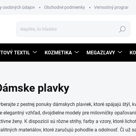
y osobných údajov
Obchodné podmienky
Vernostný program
Hľadať
TOVÝ TEXTIL
KOZMETIKA
MEGAZĽAVY
KO
Dámske plavky
berajte z pestrej ponuky dámskych plaviek, ktoré spájajú štýl, 
e elegantný vzhľad, dvojdielne modely pre milovníčky opaľovania
tívne ženy. K dispozícii sú rôzne strihy, farby a vzory, ktoré lic
alitných materiálov, ktoré zaručujú pohodlie a odolnosť. Či už 