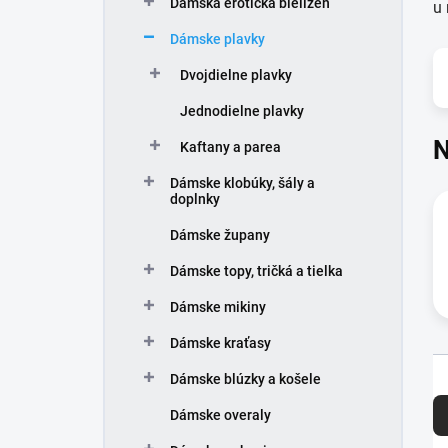
Dámska erotická bielizeň
e
u 
l
Dámske plavky
Dvojdielne plavky
Jednodielne plavky
N
Kaftany a parea
Dámske klobúky, šály a
doplnky
Dámske župany
Dámske topy, tričká a tielka
Dámske mikiny
Dámske kraťasy
Dámske blúzky a košele
R
a
Dámske overaly
d