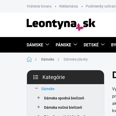
Prejsť
Vrátenie tovaru
Reklamácia
Podmienky ochran
na
obsah
DÁMSKE
PÁNSKE
DETSKÉ
BY
Domov
Dámske
Dámske plavky
B
Kategórie
o
Preskočiť
č
kategórie
Vy
n
Dámske
ý
pr
Dámska spodná bielizeň
p
ak
a
Dámska nočná bielizeň
kv
n