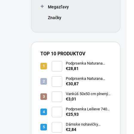
Megazľavy
Značky
TOP 10 PRODUKTOV
Podprsenka Naturana
5063 zmenšovacia
€28,81
Podprsenka Naturana
5363 zmenšovacia
€30,87
Vankúš 50x50 cm plnený
silikonizovaným dutým
€3,01
vláknom
Podprsenka Leilieve 7400
super push-up
€25,93
Dámske nohavičky
Elizabeth
€2,84