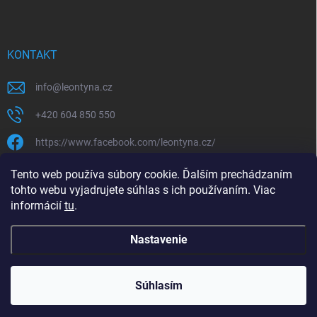
KONTAKT
info
@
leontyna.cz
+420 604 850 550
https://www.facebook.com/leontyna.cz/
leontyna.cz
Tento web používa súbory cookie. Ďalším prechádzaním
tohto webu vyjadrujete súhlas s ich používaním. Viac
@leontyna.cz
informácií
tu
.
Nastavenie
Copyright 2026
Leontyna.sk
. Všetky práva vyhradené.
Súhlasím
Vytvoril Shoptet