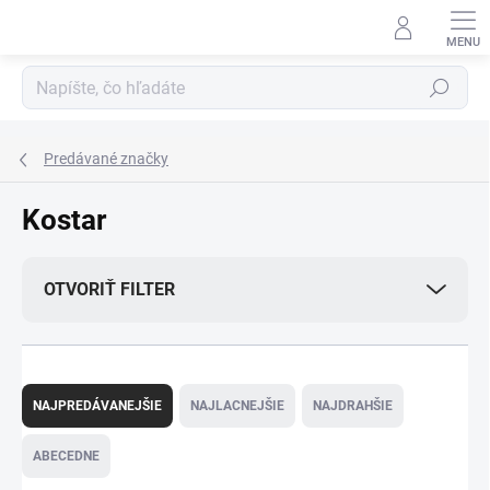
Prejsť
na
obsah
Hľadať
Predávané značky
Kostar
OTVORIŤ FILTER
R
a
NAJPREDÁVANEJŠIE
NAJLACNEJŠIE
NAJDRAHŠIE
d
e
ABECEDNE
n