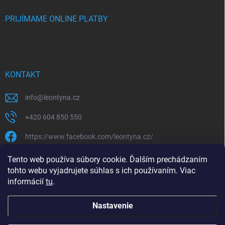
PRIJÍMAME ONLINE PLATBY
KONTAKT
info
@
leontyna.cz
+420 604 850 550
https://www.facebook.com/leontyna.cz/
leontyna.cz
Tento web používa súbory cookie. Ďalším prechádzaním
tohto webu vyjadrujete súhlas s ich používaním. Viac
@leontyna.cz
informácií
tu
.
Nastavenie