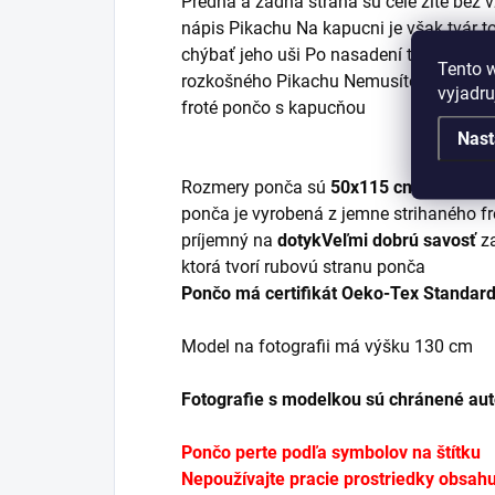
Predná a zadná strana sú celé žlté bez v
nápis Pikachu Na kapucni je však tvár
chýbať jeho uši Po nasadení tohto pon
Tento 
rozkošného Pikachu Nemusíte hľadať ut
vyjadru
froté pončo s kapucňou
Nast
Rozmery ponča sú
50x115 cm
a je vhod
ponča je vyrobená z jemne strihaného fro
príjemný na
dotyk
Veľmi dobrú savosť
za
ktorá tvorí rubovú stranu ponča
Pončo má certifikát Oeko-Tex Standar
Model na fotografii má výšku 130 cm
Fotografie s modelkou sú chránené au
Pončo perte podľa symbolov na štítku
Nepoužívajte pracie prostriedky obsahuj