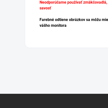
Neodporúčame používať zmäkčovadlá, pr
savosť
Farebné odtiene obrázkov sa môžu miern
vášho monitora
Z
á
p