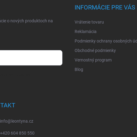
INFORMÁCIE PRE VÁS
ácie o nových produktoch na
Vrátenie tovaru
Reklamácia
Podmienky ochrany osobných úd
Obchodné podmienky
Vernostný program
Blog
osobných údajov
TAKT
info
@
leontyna.cz
+420 604 850 550