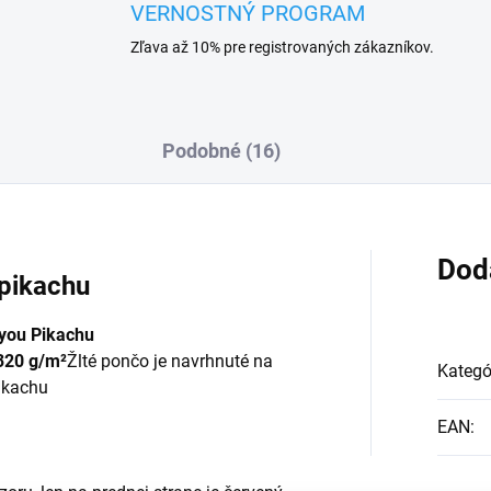
VERNOSTNÝ PROGRAM
Zľava až 10% pre registrovaných zákazníkov.
Podobné (16)
Dod
pikachu
you Pikachu
320 g/m²
Žlté pončo je navrhnuté na
Kategó
ikachu
EAN
: