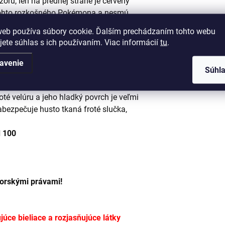
zoru, len na prednej strane je červený
 tohto rozkošného Pokémona a nesmú
ča budete mať doma malého,
web používa súbory cookie. Ďalším prechádzaním tohto webu
erák alebo osušku, keď máte po ruke
jete súhlas s ich používaním. Viac informácií
tu
.
avenie
Súhl
né pre deti od
3 do 6
rokov Lícna strana
té velúru a jeho hladký povrch je veľmi
bezpečuje husto tkaná froté slučka,
d 100
torskými právami!
úce bieliace a rozjasňujúce látky