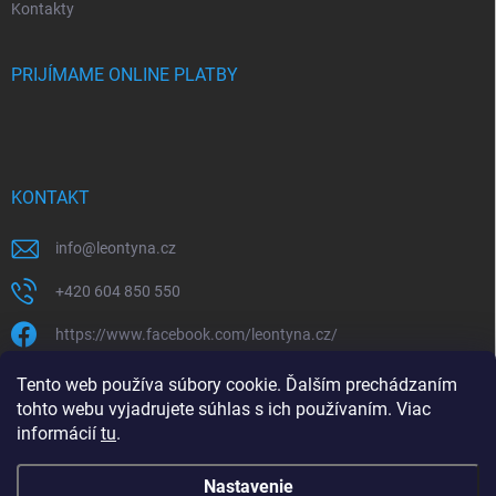
Kontakty
PRIJÍMAME ONLINE PLATBY
KONTAKT
info
@
leontyna.cz
+420 604 850 550
https://www.facebook.com/leontyna.cz/
leontyna.cz
Tento web používa súbory cookie. Ďalším prechádzaním
tohto webu vyjadrujete súhlas s ich používaním. Viac
@leontyna.cz
informácií
tu
.
Nastavenie