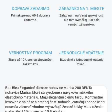
DOPRAVA ZADARMO
ZÁKAZNÍCI NA 1. MIESTE
Pri nákupe nad 60 € doprava
Záleží nám na Vašej spokojnosti
zadarmo.
a o tom svedčí aj 300 tisíc
verných zákazníkov.
VERNOSTNÝ PROGRAM
JEDNODUCHÉ VRÁTENIE
Zľava až 10% pre registrovaných
Bezpečné a jednoduché vrátenie
zákazníkov.
tovaru.
Bas Bleu Elegantné dámske nohavice Marisa 200 DENTa
nohavice Marisa, ktoré sú vyrobené z návykovo mäkkého
elastického materiálu. Majú elegantnú čiernu farbu. Kontrastné
lemovanie na páse a prednej časti nohavíc. Zaručujú pohodlie pri
nosení a zároveň vhodne zvýrazňujú ženské krivky.Matzloženie
materiálu: 85 % polyester, 15 % elastan