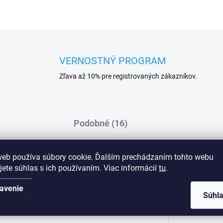
VERNOSTNÝ PROGRAM
Zľava až 10% pre registrovaných zákazníkov.
Podobné (16)
web používa súbory cookie. Ďalším prechádzaním tohto webu
jete súhlas s ich používaním. Viac informácií
tu
.
Dod
avenie
Súhl
ovaním