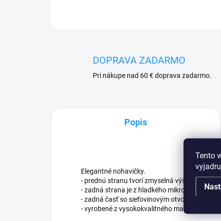
DOPRAVA ZADARMO
Pri nákupe nad 60 € doprava zadarmo.
Popis
Tento 
vyjadru
Elegantné nohavičky.
- prednú stranu tvorí zmyselná výšivka.
Nast
- zadná strana je z hladkého mikrovlákna
- zadná časť so sieťovinovým otvorom a šnur
- vyrobené z vysokokvalitného materiálu