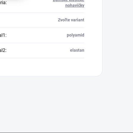
ria
:
nohavičky
Zvoľte variant
al1
:
polyamid
al2
:
elastan