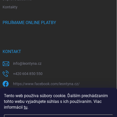
Kontakty
PRIJÍMAME ONLINE PLATBY
KONTAKT
info
@
leontyna.cz
+420 604 850 550
https://www.facebook.com/leontyna.cz/
leontyna.cz
Tento web používa súbory cookie. Ďalším prechádzaním
tohto webu vyjadrujete súhlas s ich používaním. Viac
@leontyna.cz
informácií
tu
.