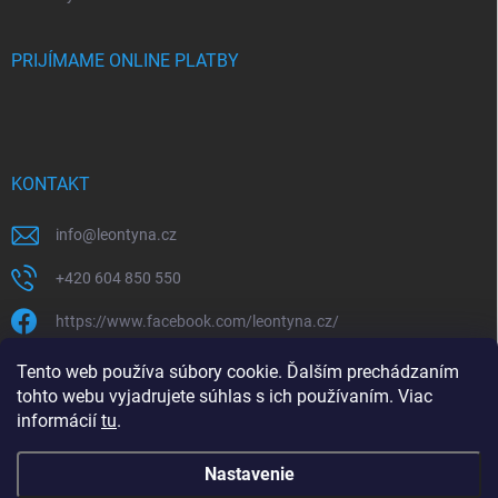
PRIJÍMAME ONLINE PLATBY
KONTAKT
info
@
leontyna.cz
+420 604 850 550
https://www.facebook.com/leontyna.cz/
leontyna.cz
Tento web používa súbory cookie. Ďalším prechádzaním
tohto webu vyjadrujete súhlas s ich používaním. Viac
@leontyna.cz
informácií
tu
.
Nastavenie