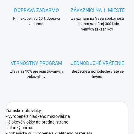
DOPRAVA ZADARMO
ZÁKAZNÍCI NA 1. MIESTE
Pri nákupe nad 60 € doprava
Záleží nám na Vašej spokojnosti
zadarmo.
a o tom svedčí aj 300 tisíc
verných zákazníkov.
VERNOSTNÝ PROGRAM
JEDNODUCHÉ VRÁTENIE
Zľava až 10% pre registrovaných
Bezpečné a jednoduché vrátenie
zákazníkov.
tovaru.
Dámske nohavičky.
- vyrobené z hladkého mikrovlákna
- čipkové vložky na prednej strane
- hladký chrbát
- nohavičky sú vyrobené z kvalitného materiálu