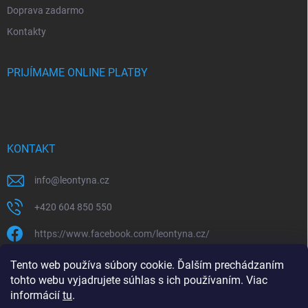
Doprava zadarmo
Kontakty
PRIJÍMAME ONLINE PLATBY
KONTAKT
info
@
leontyna.cz
+420 604 850 550
https://www.facebook.com/leontyna.cz/
leontyna.cz
Tento web používa súbory cookie. Ďalším prechádzaním
tohto webu vyjadrujete súhlas s ich používaním. Viac
@leontyna.cz
informácií
tu
.