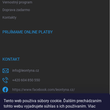
Vernostný program
Doprava zadarmo
Kontakty
PRIJÍMAME ONLINE PLATBY
KONTAKT
info
@
leontyna.cz
+420 604 850 550
https://www.facebook.com/leontyna.cz/
leontyna.cz
Tento web používa súbory cookie. Ďalším prechádzaním
tohto webu vyjadrujete súhlas s ich používaním. Viac
@leontyna.cz